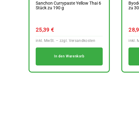
Sanchon Currypaste Yellow Thai 6
Byodo
Stück zu 190 g
zu 30
25,39
€
28,
In den Warenkorb