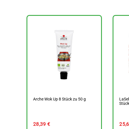
Arche Wok Up 8 Stück zu 50 g
LaSel
Stück
28,39
€
25,