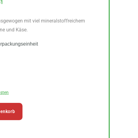
51
sgewogen mit viel mineralstoffreichem
hne und Käse.
erpackungseinheit
sten
renkorb