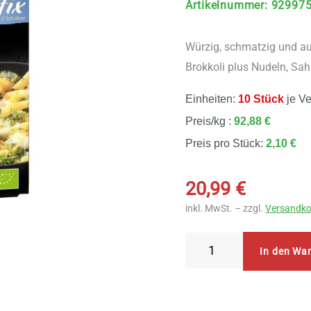
Artikelnummer
:
92997
Würzig, schmatzig und au
Brokkoli plus Nudeln, Sa
Einheiten:
10 Stück
je V
Preis/kg :
92,88 €
Preis pro Stück:
2,10 €
20,99
€
inkl. MwSt. – zzgl.
Versandko
Beltane
In den Wa
Biofix
Brokkoli
Gratin