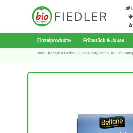
Skip
U
to
content
Einzelprodukte
Frühstück & Jause
Start
Kochen & Backen
Bio Saucen, Senf & Co
Bio Curry