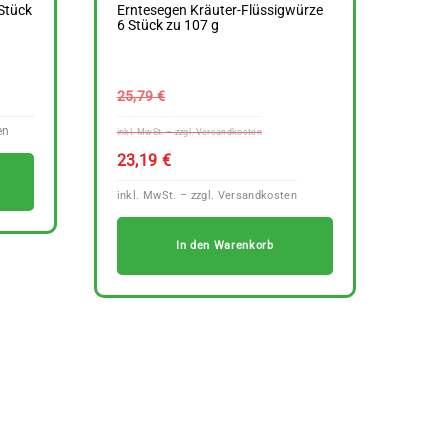
Stück
Erntesegen Kräuter-Flüssigwürze
6 Stück zu 107 g
Ursprünglicher
25,79
€
Preis
war:
Aktueller
23,19
€
25,79 €
Preis
ist:
23,19 €.
In den Warenkorb