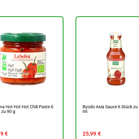
va Hot Hot Hot Chili Paste 6
Byodo Asia Sauce 6 Stück zu
 zu 90 g
ml
69
€
25,99
€