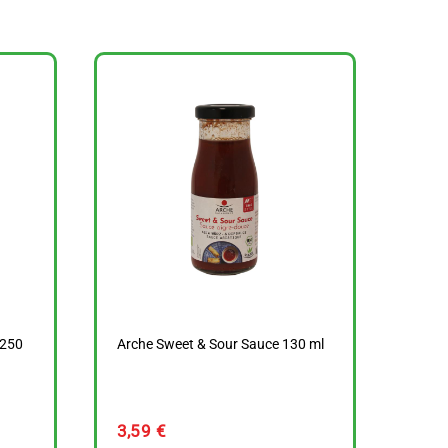
 250
Arche Sweet & Sour Sauce 130 ml
3,59
€