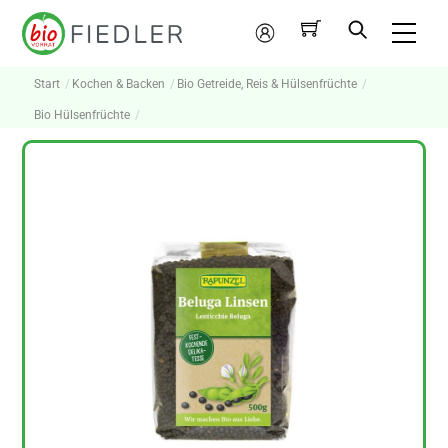
Skip
Me
to
Mein
content
Konto
Start
Kochen & Backen
Bio Getreide, Reis & Hülsenfrüchte
Bio Hülsenfrüchte