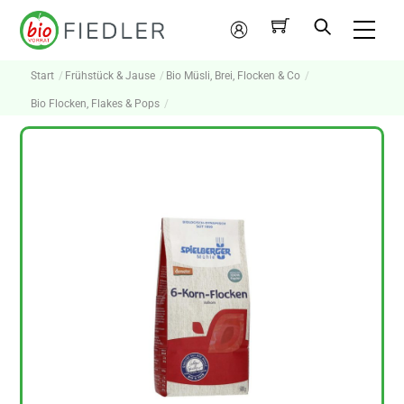
Skip
Me
to
Mein
content
Konto
Start
Frühstück & Jause
Bio Müsli, Brei, Flocken & Co
Bio Flocken, Flakes & Pops