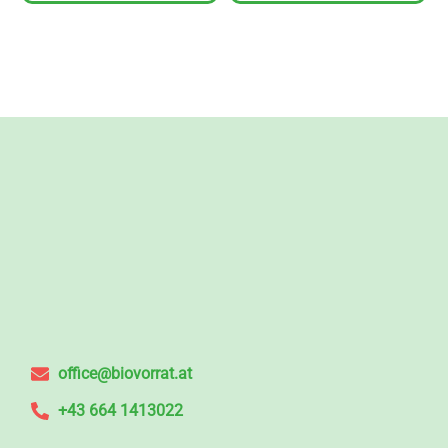
office@biovorrat.at
+43 664 1413022