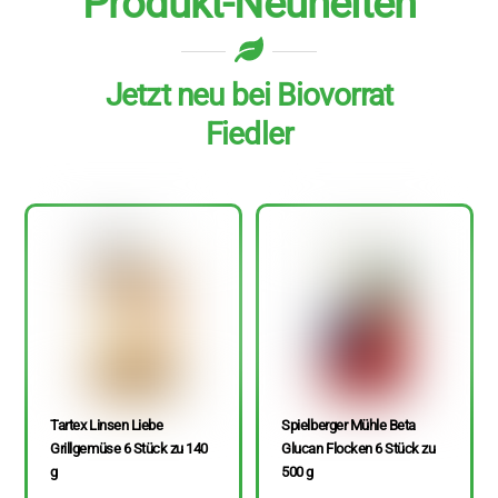
Produkt-Neuheiten
Jetzt neu bei Biovorrat
Fiedler
Tartex Linsen Liebe
Spielberger Mühle Beta
Grillgemüse 6 Stück zu 140
Glucan Flocken 6 Stück zu
g
500 g