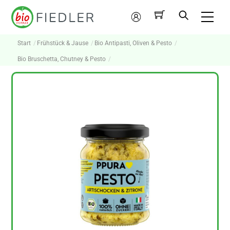
Skip
Me
to
Mein
content
Konto
Start
Frühstück & Jause
Bio Antipasti, Oliven & Pesto
Bio Bruschetta, Chutney & Pesto