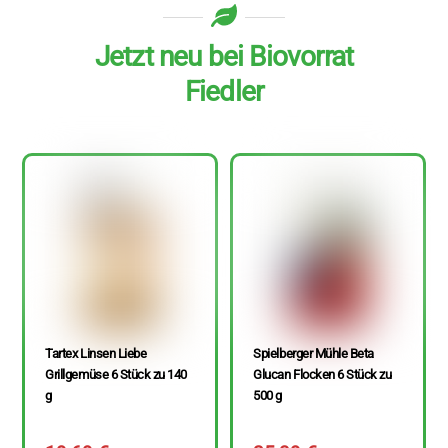
Jetzt neu bei Biovorrat
Fiedler
Tartex Linsen Liebe
Spielberger Mühle Beta
Grillgemüse 6 Stück zu 140
Glucan Flocken 6 Stück zu
g
500 g