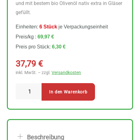
und mit bestem bio Olivenöl nativ extra in Gläser
gefüllt.
Einheiten:
6 Stück
je Verpackungseinheit
Preis/kg :
69,97 €
Preis pro Stück:
6,30 €
37,79
€
inkl. MwSt. – zzgl.
Versandkosten
Rapunzel
In den Warenkorb
Artischockenherzen
6
Stück
zu
90
Beschreibung