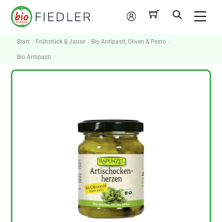
Skip
Me
to
Mein
content
Konto
Start
Frühstück & Jause
Bio Antipasti, Oliven & Pesto
Bio Antipasti