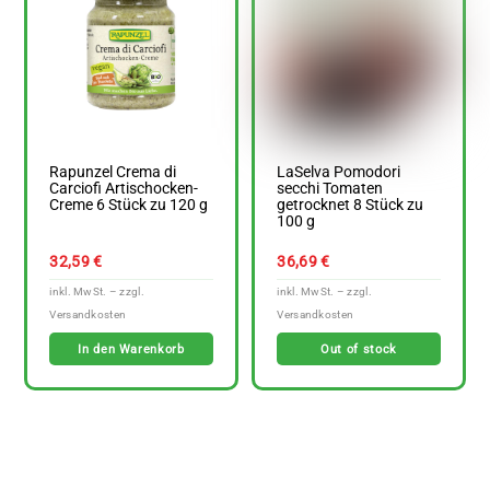
Rapunzel Crema di
LaSelva Pomodori
Carciofi Artischocken-
secchi Tomaten
Creme 6 Stück zu 120 g
getrocknet 8 Stück zu
100 g
32,59
€
36,69
€
In den Warenkorb
Out of stock