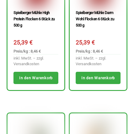
Spielberger Mühle High
Spielberger Mühle Darm
Protein Flocken 6 Stück zu
Wohl Flocken 6 Stück zu
500 g
500 g
25,39
€
25,39
€
Preis/kg : 8,46 €
Preis/kg : 8,46 €
inkl. MwSt. – zzgl.
inkl. MwSt. – zzgl.
Versandkosten
Versandkosten
In den Warenkorb
In den Warenkorb