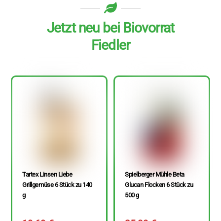
Jetzt neu bei Biovorrat
Fiedler
Tartex Linsen Liebe
Spielberger Mühle Beta
Grillgemüse 6 Stück zu 140
Glucan Flocken 6 Stück zu
g
500 g