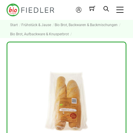
Skip
Me
to
Mein
content
Konto
Start
Frühstück & Jause
Bio Brot, Backwaren & Backmischungen
Bio Brot, Aufbackware & Knusperbrot