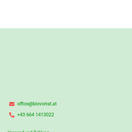
office@biovorrat.at
+43 664 1413022