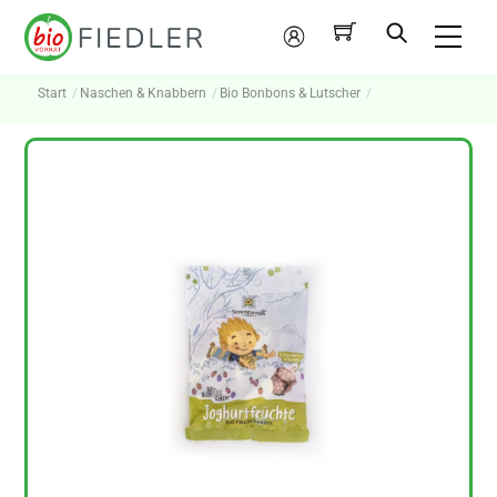
Skip
Me
to
Mein
content
Konto
Start
Naschen & Knabbern
Bio Bonbons & Lutscher