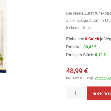
Die ideale Zutat für exoti
als knackige Zutat im Müs
leckeren Drink.
Einheiten:
8 Stück
je Ver
Preis/kg :
30,62 €
Preis pro Stück:
6,12 €
48,99
€
inkl. MwSt. – zzgl.
Versandko
Morgenland
In den Wa
Bio
Cashewbruch