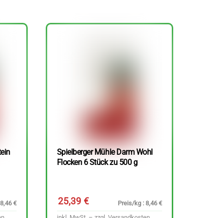
tein
Spielberger Mühle Darm Wohl
Flocken 6 Stück zu 500 g
25,39
€
 8,46 €
Preis/kg : 8,46 €
en
inkl. MwSt. – zzgl.
Versandkosten