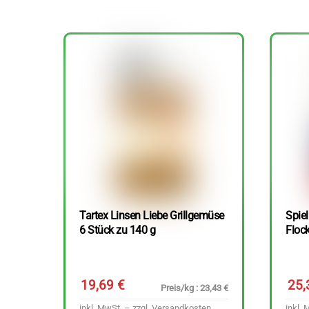
Tartex Linsen Liebe Grillgemüse
Spie
6 Stück zu 140 g
Floc
19,69
€
25
Preis/kg : 23,43 €
inkl. MwSt. – zzgl.
Versandkosten
inkl. 