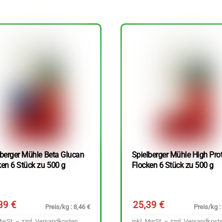
lberger Mühle Beta Glucan
Spielberger Mühle High Pro
ken 6 Stück zu 500 g
Flocken 6 Stück zu 500 g
,39
€
25,39
€
Preis/kg : 8,46 €
Preis/kg :
MwSt. – zzgl.
Versandkosten
inkl. MwSt. – zzgl.
Versandkost