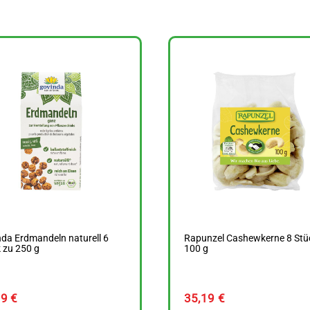
da Erdmandeln naturell 6
Rapunzel Cashewkerne 8 Stü
 zu 250 g
100 g
89
€
35,19
€