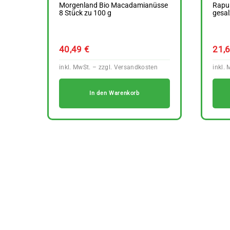
Morgenland Bio Macadamianüsse
Rapun
8 Stück zu 100 g
gesal
40,49
€
21,
In den Warenkorb