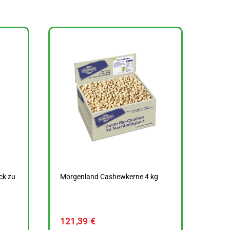
ck zu
Morgenland Cashewkerne 4 kg
121,39
€