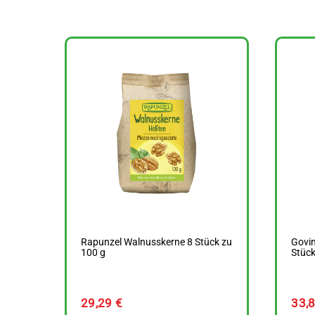
Rapunzel Walnusskerne 8 Stück zu
Govin
100 g
Stück
29,29
€
33,