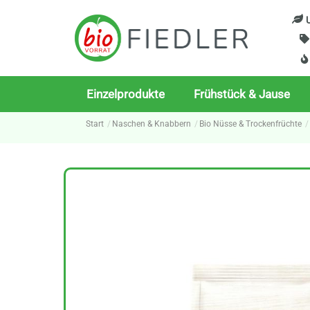
Skip
U
to
content
Einzelprodukte
Frühstück & Jause
Start
Naschen & Knabbern
Bio Nüsse & Trockenfrüchte