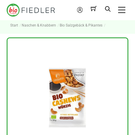
Skip
Me
to
Mein
content
Konto
Start
Naschen & Knabbern
Bio Salzgebäck & Pikantes