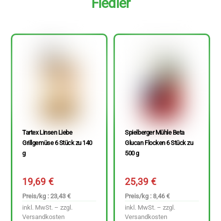
Fiedler
Tartex Linsen Liebe
Spielberger Mühle Beta
Grillgemüse 6 Stück zu 140
Glucan Flocken 6 Stück zu
g
500 g
19,69
€
25,39
€
Preis/kg : 23,43 €
Preis/kg : 8,46 €
inkl. MwSt. – zzgl.
inkl. MwSt. – zzgl.
Versandkosten
Versandkosten