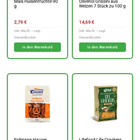
Mais Hülsenfrüchte 90
Olivenöl Grissini aus
g
Weizen 7 Stück zu 100 g
2,79
€
14,69
€
In den Warenkorb
In den Warenkorb
Erdmann Hauser
Lifefood Life Crackers