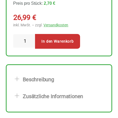
Preis pro Stück:
2,70 €
26,99
€
inkl. MwSt. – zzgl.
Versandkosten
Landgarten
In den Warenkorb
Bio
Cashews
würzig
10
Stück
Beschreibung
zu
50
Zusätzliche Informationen
g
Menge