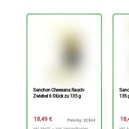
Sanchon Cheesana Rauch-
Sanc
Zwiebel 6 Stück zu 135 g
135 
18,49
€
18
Preis/kg : 22,84 €
inkl. MwSt. – zzgl.
Versandkosten
inkl. 