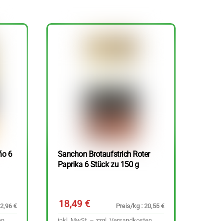
ño 6
Sanchon Brotaufstrich Roter
Paprika 6 Stück zu 150 g
18,49
€
22,96 €
Preis/kg : 20,55 €
en
inkl. MwSt. – zzgl.
Versandkosten