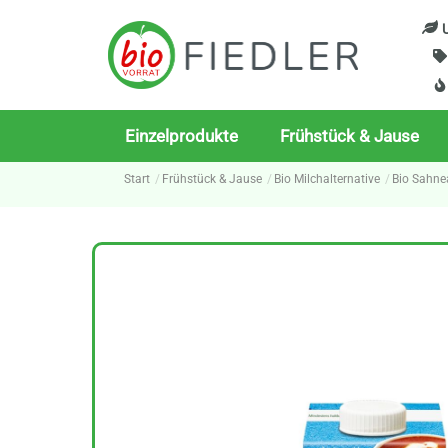
Skip
U
to
content
Einzelprodukte
Frühstück & Jause
Start
Frühstück & Jause
Bio Milchalternative
Bio Sahnea