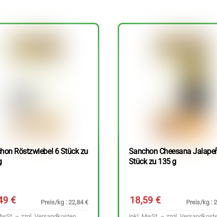
hon Röstzwiebel 6 Stück zu
Sanchon Cheesana Jalape
g
Stück zu 135 g
,49
€
18,59
€
Preis/kg : 22,84 €
Preis/kg : 
MwSt. – zzgl.
Versandkosten
inkl. MwSt. – zzgl.
Versandkost