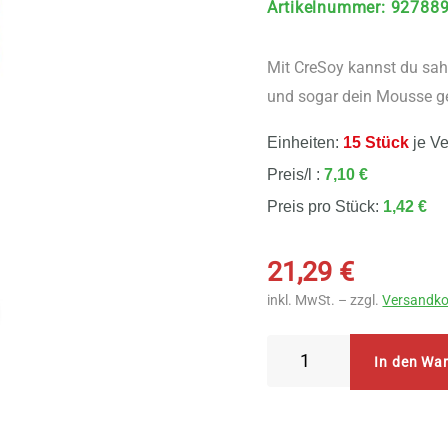
Artikelnummer
:
92788
Mit CreSoy kannst du sah
und sogar dein Mousse ge
Einheiten:
15 Stück
je V
Preis/l :
7,10 €
Preis pro Stück:
1,42 €
21,29
€
inkl. MwSt. – zzgl.
Versandko
Natumi
In den Wa
CreSoy
Cuisine
15