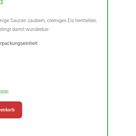
92
nige Saucen zaubern, cremiges Eis herstellen,
lingt damit wunderbar.
erpackungseinheit
sten
renkorb