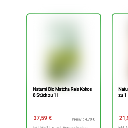
Natumi Bio Matcha Reis Kokos
Natu
8 Stück zu 1 l
zu 1 
37,59
€
21
Preis/l : 4,70 €
inkl. MwSt. – zzgl.
Versandkosten
inkl. 