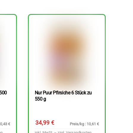
 500
Nur Puur Pfirsiche 6 Stück zu
550 g
34,99
€
10,43 €
Preis/kg : 10,61 €
en
inkl. MwSt. – zzgl.
Versandkosten