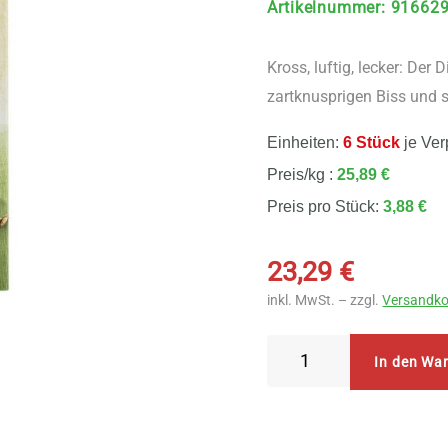
Artikelnummer
:
91662
Kross, luftig, lecker: De
zartknusprigen Biss und s
Einheiten:
6 Stück
je Ver
Preis/kg :
25,89 €
Preis pro Stück:
3,88 €
23,29
€
inkl. MwSt. – zzgl.
Versandko
Naturata
In den Wa
Dinkel
Zwieback
ungesüßt