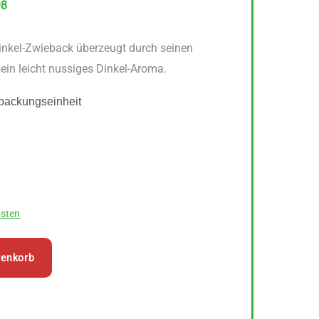
98
r Dinkel-Zwieback überzeugt durch seinen
ein leicht nussiges Dinkel-Aroma.
packungseinheit
sten
renkorb