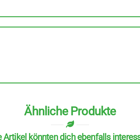
6
Stück
zu
150
g
Menge
Ähnliche Produkte
 Artikel könnten dich ebenfalls interes