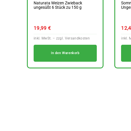
Naturata Weizen Zwieback
Somm
ungesüßt 6 Stück zu 150 g
Unges
19,99
€
12,
In den Warenkorb