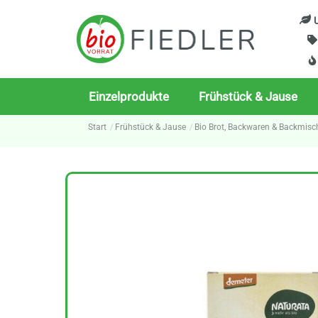
Skip
U
to
content
Einzelprodukte
Frühstück & Jause
Start
Frühstück & Jause
Bio Brot, Backwaren & Backmis