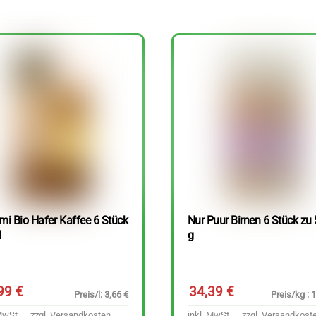
mi Bio Hafer Kaffee 6 Stück
Nur Puur Birnen 6 Stück zu
l
g
,99
€
34,39
€
Preis/l: 3,66 €
Preis/kg : 
MwSt. – zzgl.
Versandkosten
inkl. MwSt. – zzgl.
Versandkost