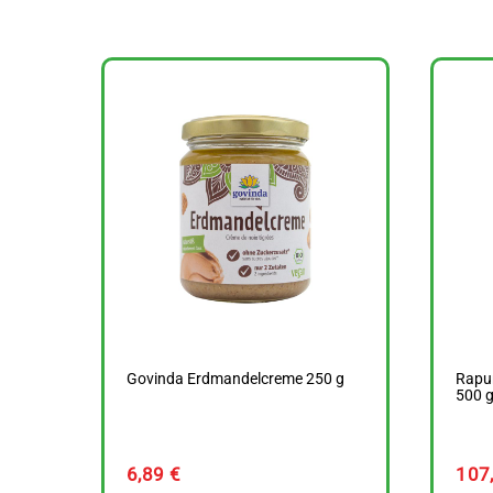
Govinda Erdmandelcreme 250 g
Rapu
500 
6,89
€
107