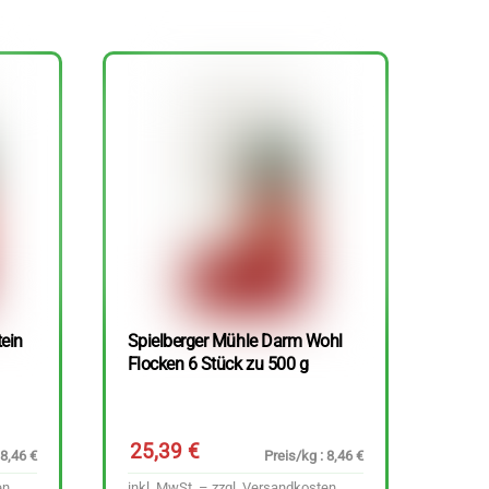
tein
Spielberger Mühle Darm Wohl
Flocken 6 Stück zu 500 g
25,39
€
 8,46 €
Preis/kg : 8,46 €
en
inkl. MwSt. – zzgl.
Versandkosten