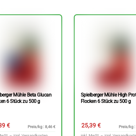
lberger Mühle Beta Glucan
Spielberger Mühle High Pro
ken 6 Stück zu 500 g
Flocken 6 Stück zu 500 g
,39
€
25,39
€
Preis/kg : 8,46 €
Preis/kg :
MwSt. – zzgl.
Versandkosten
inkl. MwSt. – zzgl.
Versandkost