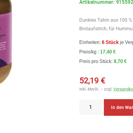
Artikelnummer
:
91559
Dunkles Tahin aus 100 % 
Brotaufstrich, für Hummus
Einheiten:
6 Stück
je Ver
Preis/kg :
17,40 €
Preis pro Stück:
8,70 €
52,19
€
inkl. MwSt. – zzgl.
Versandko
TerraSana
In den Wa
-
Dunkles
Tahin