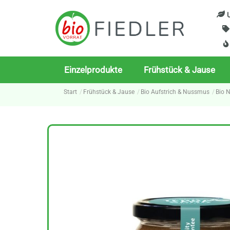
Skip
U
to
content
Einzelprodukte
Frühstück & Jause
Start
Frühstück & Jause
Bio Aufstrich & Nussmus
Bio 