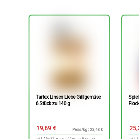
Tartex Linsen Liebe Grillgemüse
Spie
6 Stück zu 140 g
Floc
19,69
€
25
Preis/kg : 23,43 €
inkl. MwSt. – zzgl.
Versandkosten
inkl. 