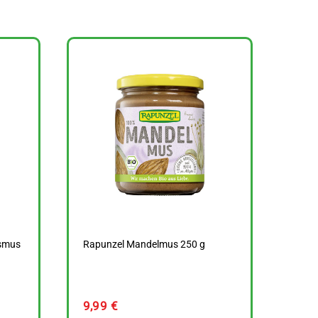
ssmus
Rapunzel Mandelmus 250 g
9,99
€