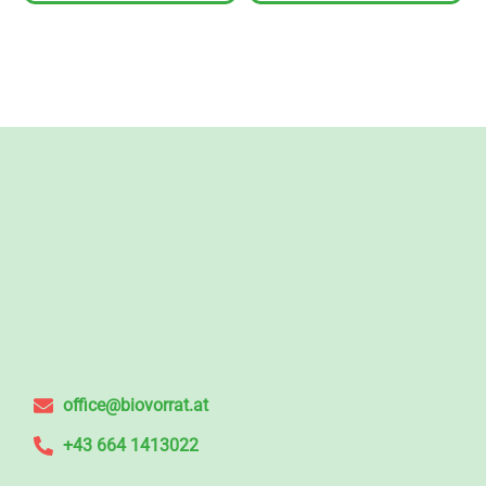
office@biovorrat.at
+43 664 1413022