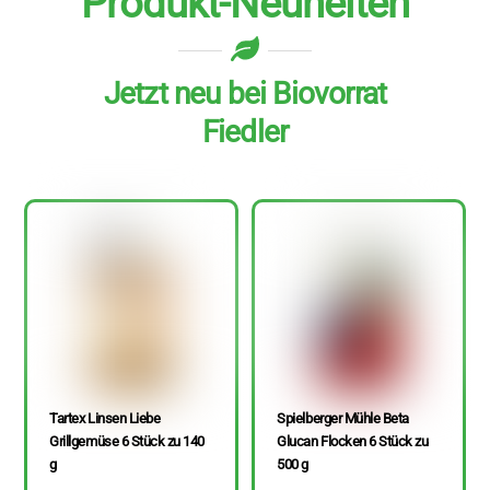
Produkt-Neuheiten
Jetzt neu bei Biovorrat
Fiedler
Tartex Linsen Liebe
Spielberger Mühle Beta
Grillgemüse 6 Stück zu 140
Glucan Flocken 6 Stück zu
g
500 g