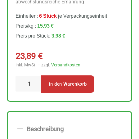
abwechslungsreiche Ernährung
Einheiten:
6 Stück
je Verpackungseinheit
Preis/kg :
15,93 €
Preis pro Stück:
3,98 €
23,89
€
inkl. MwSt. – zzgl.
Versandkosten
Holle
In den Warenkorb
Bio
Getreidebrei
Reis
6
Stück
Beschreibung
zu