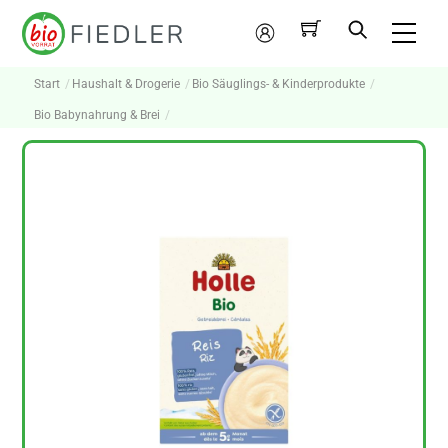
Skip
Me
to
Mein
content
Konto
Start
Haushalt & Drogerie
Bio Säuglings- & Kinderprodukte
Bio Babynahrung & Brei