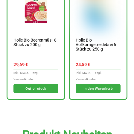
Holle Bio Beerenmüsli 8
Holle Bio
Stück zu 200 g
Vollkorngetreidebrei 6
Stück zu 250 g
29,69
€
24,59
€
Out of stock
In den Warenkorb