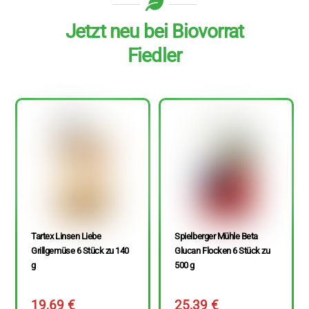
Jetzt neu bei Biovorrat
Fiedler
Tartex Linsen Liebe
Spielberger Mühle Beta
Grillgemüse 6 Stück zu 140
Glucan Flocken 6 Stück zu
g
500 g
19,69
€
25,39
€