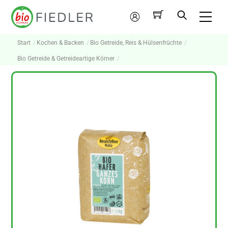
Skip
Me
to
Mein
content
Konto
Start
Kochen & Backen
Bio Getreide, Reis & Hülsenfrüchte
Bio Getreide & Getreideartige Körner