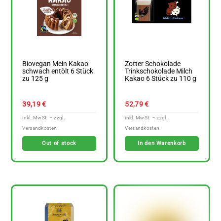
Biovegan Mein Kakao
Zotter Schokolade
schwach entölt 6 Stück
Trinkschokolade Milch
zu 125 g
Kakao 6 Stück zu 110 g
39,19
€
52,79
€
Out of stock
In den Warenkorb