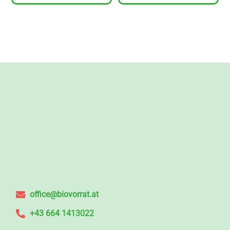
office@biovorrat.at
+43 664 1413022