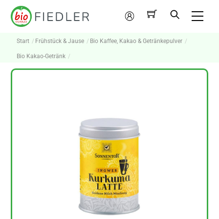
Skip
Me
to
Mein
content
Konto
Start
Frühstück & Jause
Bio Kaffee, Kakao & Getränkepulver
Bio Kakao-Getränk