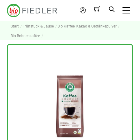
Skip
Me
to
Mein
content
Konto
Start
Frühstück & Jause
Bio Kaffee, Kakao & Getränkepulver
Bio Bohnenkaffee