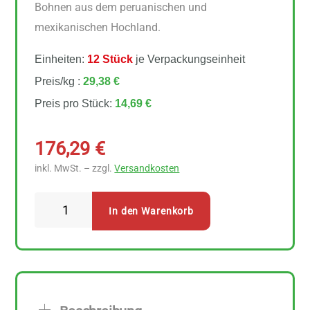
Bohnen aus dem peruanischen und
mexikanischen Hochland.
Einheiten:
12 Stück
je Verpackungseinheit
Preis/kg :
29,38 €
Preis pro Stück:
14,69 €
176,29
€
inkl. MwSt. – zzgl.
Versandkosten
Lebensbaum
In den Warenkorb
Kaffee
Gourmet
gemahlen
klassisch
12