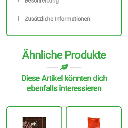
Beschreibung
Stück
zu
Zusätzliche Informationen
500
g
Menge
Ähnliche Produkte
Diese Artikel könnten dich
ebenfalls interessieren