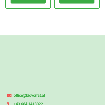
office@biovorrat.at
+43 664 1413022