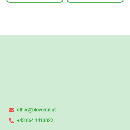
office@biovorrat.at
+43 664 1413022