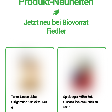
Produkt-Neuheiten
Jetzt neu bei Biovorrat
Fiedler
Tartex Linsen Liebe
Spielberger Mühle Beta
Grillgemüse 6 Stück zu 140
Glucan Flocken 6 Stück zu
g
500 g