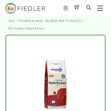
Skip
Me
to
Mein
content
Konto
Start
Frühstück & Jause
Bio Müsli, Brei, Flocken & Co
Bio Flocken, Flakes & Pops