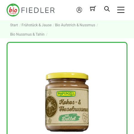
Skip
Me
to
Mein
content
Konto
Start
Frühstück & Jause
Bio Aufstrich & Nussmus
Bio Nussmus & Tahin