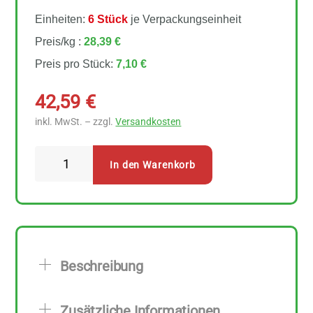
Einheiten:
6 Stück
je Verpackungseinheit
Preis/kg :
28,39 €
Preis pro Stück:
7,10 €
42,59
€
inkl. MwSt. – zzgl.
Versandkosten
Rapunzel
In den Warenkorb
Kokos-
&
Haselnussmus
mit
Dattel
Beschreibung
6
Stück
Zusätzliche Informationen