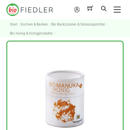
Skip
Me
to
Mein
content
Konto
Start
Kochen & Backen
Bio Backzutaten & Süssungsmittel
Bio Honig & Honigprodukte