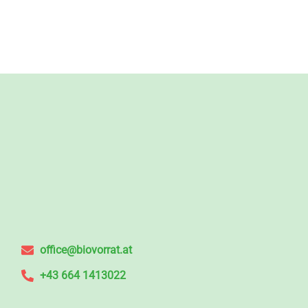
office@biovorrat.at
+43 664 1413022