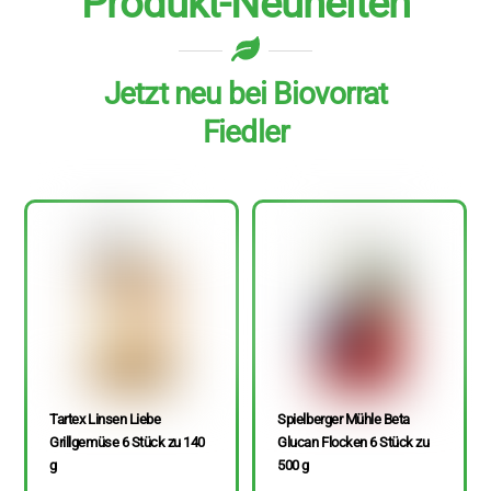
Produkt-Neuheiten
Jetzt neu bei Biovorrat
Fiedler
Tartex Linsen Liebe
Spielberger Mühle Beta
Grillgemüse 6 Stück zu 140
Glucan Flocken 6 Stück zu
g
500 g