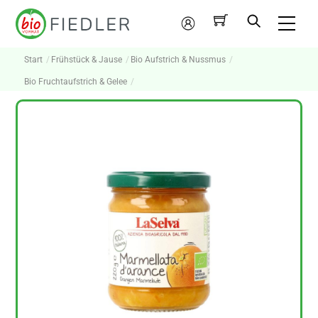
Skip
Me
to
Mein
content
Konto
Start
Frühstück & Jause
Bio Aufstrich & Nussmus
Bio Fruchtaufstrich & Gelee