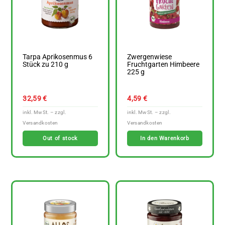
Tarpa Aprikosenmus 6
Zwergenwiese
Stück zu 210 g
Fruchtgarten Himbeere
225 g
32,59
€
4,59
€
Out of stock
In den Warenkorb