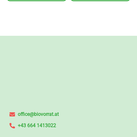
office@biovorrat.at
+43 664 1413022