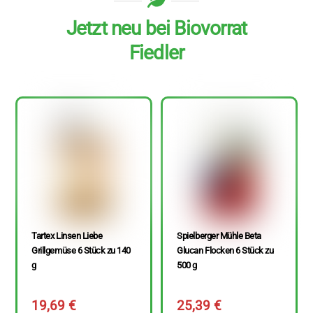
Jetzt neu bei Biovorrat
Fiedler
Tartex Linsen Liebe
Spielberger Mühle Beta
Grillgemüse 6 Stück zu 140
Glucan Flocken 6 Stück zu
g
500 g
19,69
€
25,39
€