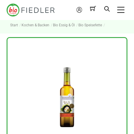
Skip
Me
to
Mein
content
Konto
Start
Kochen & Backen
Bio Essig & Öl
Bio Speisefette