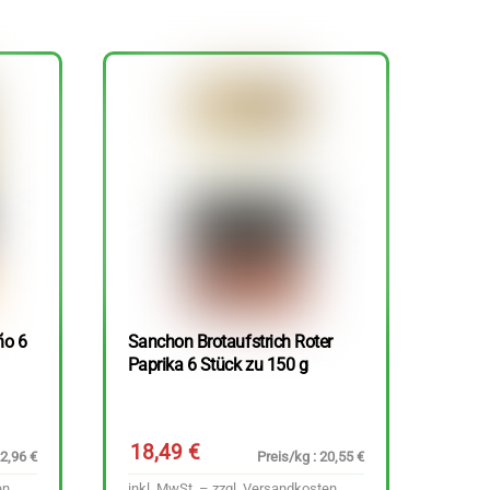
ño 6
Sanchon Brotaufstrich Roter
Paprika 6 Stück zu 150 g
18,49
€
22,96 €
Preis/kg : 20,55 €
en
inkl. MwSt. – zzgl.
Versandkosten