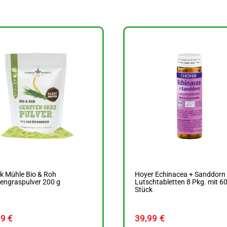
k Mühle Bio & Roh
Hoyer Echinacea + Sanddorn
engraspulver 200 g
Lutschtabletten 8 Pkg. mit 6
Stück
69
€
39,99
€