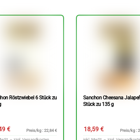
hon Röstzwiebel 6 Stück zu
Sanchon Cheesana Jalape
g
Stück zu 135 g
,49
€
18,59
€
Preis/kg : 22,84 €
Preis/kg : 
MwSt. – zzgl.
Versandkosten
inkl. MwSt. – zzgl.
Versandkost