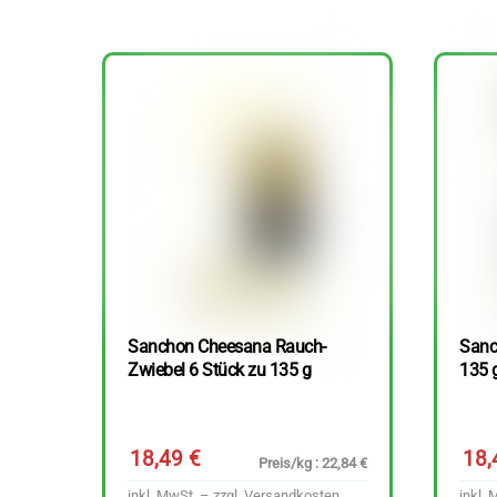
Sanchon Cheesana Rauch-
Sanc
Zwiebel 6 Stück zu 135 g
135 
18,49
€
18
Preis/kg : 22,84 €
inkl. MwSt. – zzgl.
Versandkosten
inkl. 