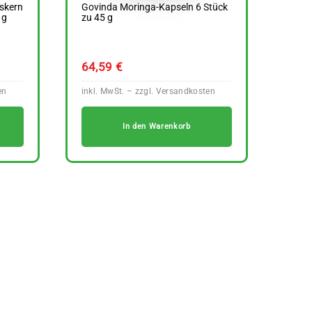
skern
Govinda Moringa-Kapseln 6 Stück
 g
zu 45 g
64,59
€
In den Warenkorb