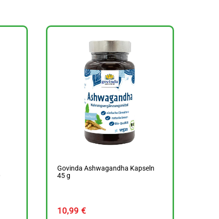
Govinda Ashwagandha Kapseln
0
45 g
10,99
€