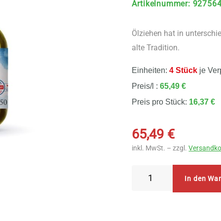
Artikelnummer
:
92756
Ölziehen hat in unterschi
alte Tradition.
Einheiten:
4 Stück
je Ver
Preis/l :
65,49 €
Preis pro Stück:
16,37 €
65,49
€
inkl. MwSt. – zzgl.
Versandko
Bio
In den Wa
Planete
Fresh
Ölziehmixtur