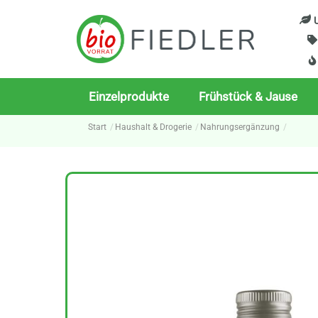
Skip
U
to
content
Einzelprodukte
Frühstück & Jause
Start
Haushalt & Drogerie
Nahrungsergänzung