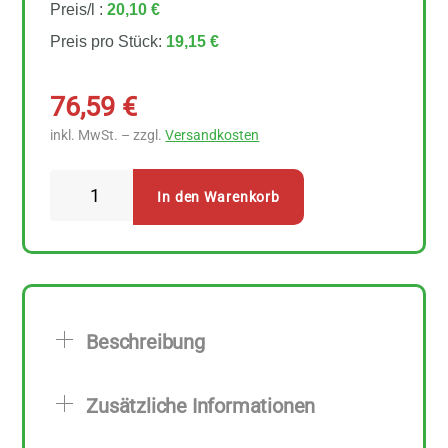
Preis/l :
20,10 €
Preis pro Stück:
19,15 €
76,59
€
inkl. MwSt. – zzgl.
Versandkosten
Bio
In den Warenkorb
Planete
Kokosöl
nativ
4
Stück
Beschreibung
zu
950
Zusätzliche Informationen
ml
Menge