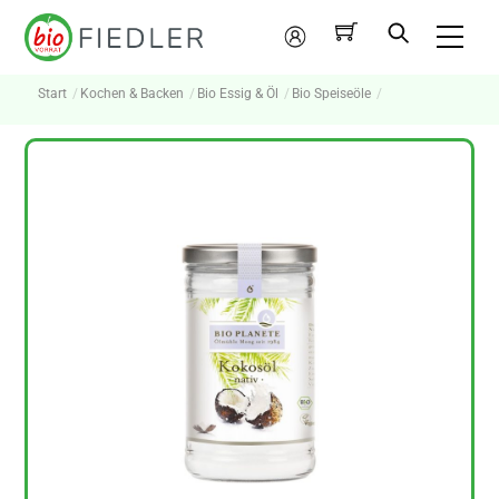
Skip
Me
to
Mein
content
Konto
Start
Kochen & Backen
Bio Essig & Öl
Bio Speiseöle