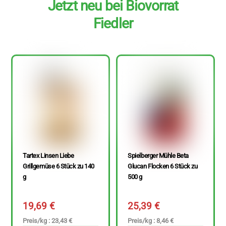
Jetzt neu bei Biovorrat
Fiedler
Tartex Linsen Liebe
Spielberger Mühle Beta
Grillgemüse 6 Stück zu 140
Glucan Flocken 6 Stück zu
g
500 g
19,69
€
25,39
€
Preis/kg : 23,43 €
Preis/kg : 8,46 €