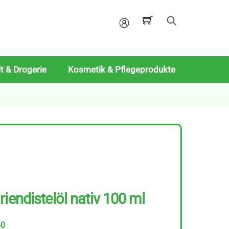
Mein
Konto
t & Drogerie
Kosmetik & Pflegeprodukte
iendistelöl nativ 100 ml
60