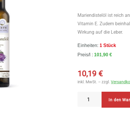
Mariendistelöl ist reich 
Vitamin E. Zudem beinhalt
Wirkung auf die Leber.
Einheiten:
1 Stück
Preis/l :
101,90 €
10,19
€
inkl. MwSt. – zzgl.
Versandko
Bio
In den Wa
Planete
Mariendistelöl
nativ
100