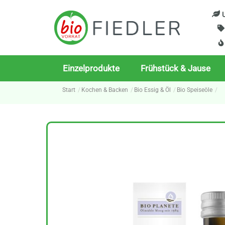
Skip
U
to
content
Einzelprodukte
Frühstück & Jause
Start
Kochen & Backen
Bio Essig & Öl
Bio Speiseöle