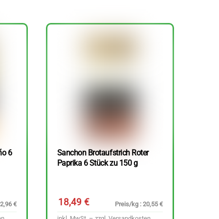
ño 6
Sanchon Brotaufstrich Roter
Paprika 6 Stück zu 150 g
18,49
€
22,96 €
Preis/kg : 20,55 €
en
inkl. MwSt. – zzgl.
Versandkosten