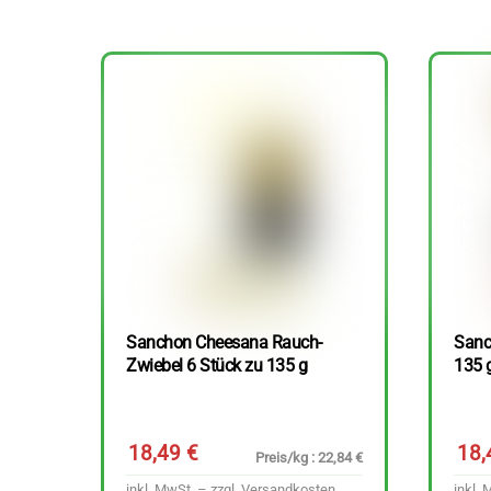
Sanchon Cheesana Rauch-
Sanc
Zwiebel 6 Stück zu 135 g
135 
18,49
€
18
Preis/kg : 22,84 €
inkl. MwSt. – zzgl.
Versandkosten
inkl. 