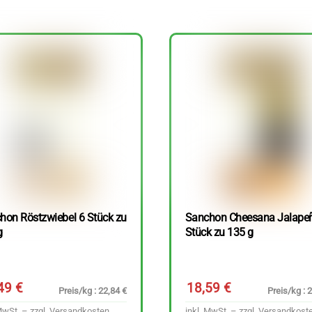
hon Röstzwiebel 6 Stück zu
Sanchon Cheesana Jalape
g
Stück zu 135 g
,49
€
18,59
€
Preis/kg : 22,84 €
Preis/kg : 
MwSt. – zzgl.
Versandkosten
inkl. MwSt. – zzgl.
Versandkost