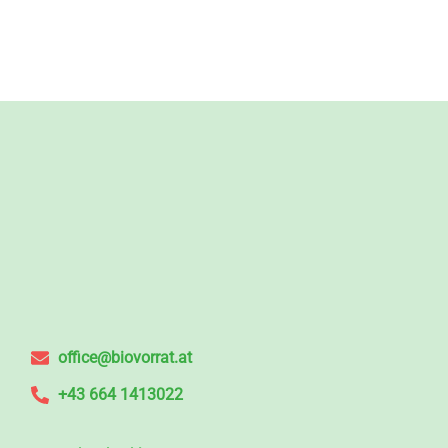
office@biovorrat.at
+43 664 1413022