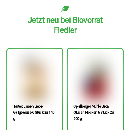
Jetzt neu bei Biovorrat
Fiedler
Tartex Linsen Liebe
Spielberger Mühle Beta
Grillgemüse 6 Stück zu 140
Glucan Flocken 6 Stück zu
g
500 g