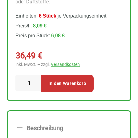
oder Duftstoffe.
Einheiten:
6 Stück
je Verpackungseinheit
Preis/l :
8,09 €
Preis pro Stück:
6,08 €
36,49
€
inkl. MwSt. – zzgl.
Versandkosten
AlmaWin
In den Warenkorb
Bio
Wäscheduft
Verbena
6
Stück
Beschreibung
zu