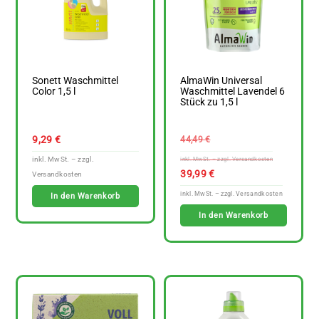
Sonett Waschmittel
AlmaWin Universal
Color 1,5 l
Waschmittel Lavendel 6
Stück zu 1,5 l
Ursprüngl
9,29
€
44,49
€
Preis
war:
Aktuelle
39,99
€
44,49 €
Preis
In den Warenkorb
ist:
In den Warenkorb
39,99 €