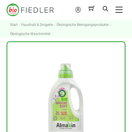
Skip
Me
to
Mein
content
Konto
Start
Haushalt & Drogerie
Ökologische Reinigungsprodukte
Ökologische Waschmittel