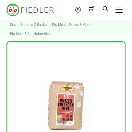
Skip
Me
to
Mein
content
Konto
Start
Kochen & Backen
Bio Mehle, Griess & Kleie
Bio Mehl & Spezialmehle