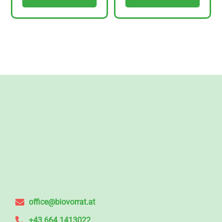
office@biovorrat.at
+43 664 1413022