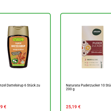
zel Dattelsirup 6 Stück zu
Naturata Puderzucker 10 Stü
g
200 g
99
€
25,19
€