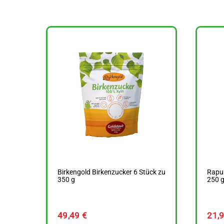
Birkengold Birkenzucker 6 Stück zu
Rapun
350 g
250 
49,49
€
21,