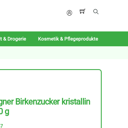
Mein
Konto
t & Drogerie
Kosmetik & Pflegeprodukte
ner Birkenzucker kristallin
0 g
67