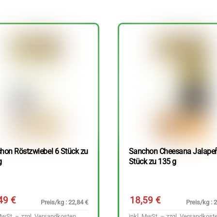
hon Röstzwiebel 6 Stück zu
Sanchon Cheesana Jalape
g
Stück zu 135 g
,49
€
18,59
€
Preis/kg : 22,84 €
Preis/kg : 
MwSt. – zzgl.
Versandkosten
inkl. MwSt. – zzgl.
Versandkost