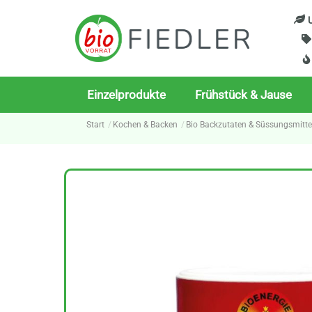
Skip
U
to
content
Einzelprodukte
Frühstück & Jause
Start
Kochen & Backen
Bio Backzutaten & Süssungsmitte