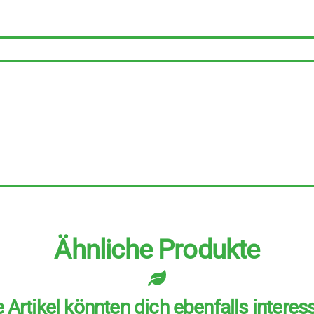
kristallin
10
Stück
zu
600
g
Menge
Ähnliche Produkte
 Artikel könnten dich ebenfalls interes