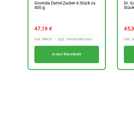
Govinda Dattel Zucker 6 Stück zu
Dr. G
400 g
Stück
47,19
€
45,
In den Warenkorb