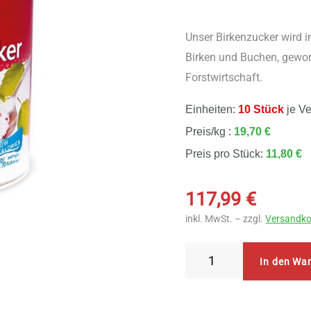
Unser Birkenzucker wird 
Birken und Buchen, gewo
Forstwirtschaft.
Einheiten:
10 Stück
je V
Preis/kg :
19,70 €
Preis pro Stück:
11,80 €
117,99
€
inkl. MwSt. – zzgl.
Versandko
Bioenergie
In den Wa
Wagner
Birkenzucker