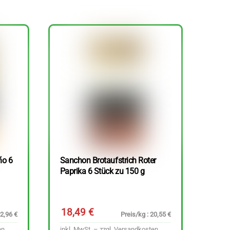
ño 6
Sanchon Brotaufstrich Roter
Paprika 6 Stück zu 150 g
18,49
€
22,96 €
Preis/kg : 20,55 €
en
inkl. MwSt. – zzgl.
Versandkosten