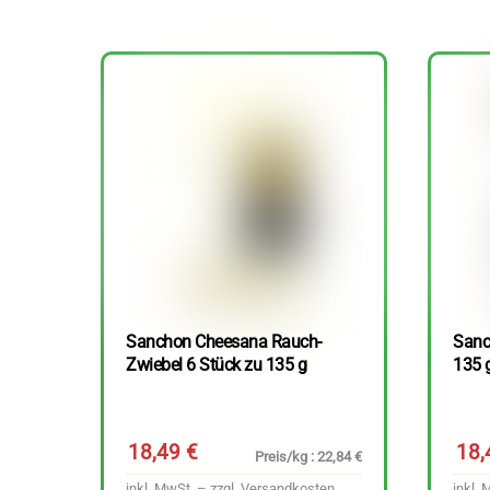
Sanchon Cheesana Rauch-
Sanc
Zwiebel 6 Stück zu 135 g
135 
18,49
€
18
Preis/kg : 22,84 €
inkl. MwSt. – zzgl.
Versandkosten
inkl. 