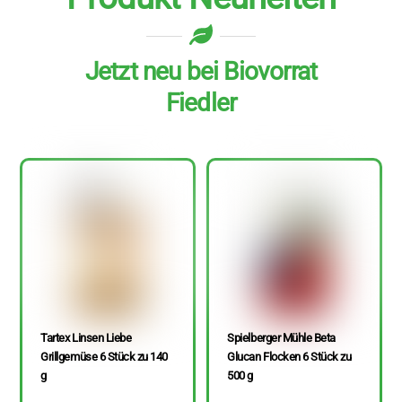
Jetzt neu bei Biovorrat
Fiedler
Tartex Linsen Liebe
Spielberger Mühle Beta
Grillgemüse 6 Stück zu 140
Glucan Flocken 6 Stück zu
g
500 g