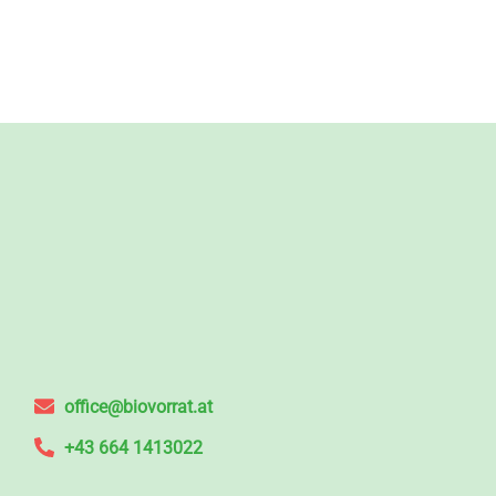
office@biovorrat.at
+43 664 1413022