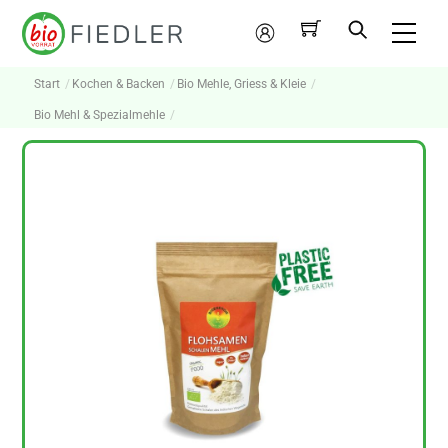
Skip
Me
to
Mein
content
Konto
Start
Kochen & Backen
Bio Mehle, Griess & Kleie
Bio Mehl & Spezialmehle