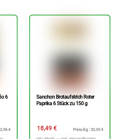
ño 6
Sanchon Brotaufstrich Roter
Paprika 6 Stück zu 150 g
18,49
€
22,96 €
Preis/kg : 20,55 €
en
inkl. MwSt. – zzgl.
Versandkosten