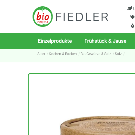
Skip
U
to
content
Einzelprodukte
Frühstück & Jause
Start
Kochen & Backen
Bio Gewürze & Salz
Salz