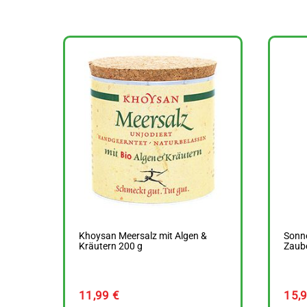
Khoysan Meersalz mit Algen &
Sonn
Kräutern 200 g
Zaube
11,99
€
15,