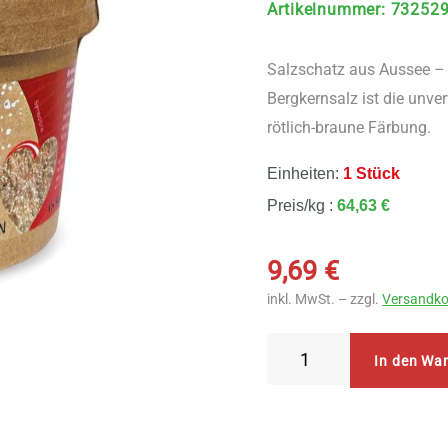
Artikelnummer
:
73252
Salzschatz aus Aussee – 
Bergkernsalz ist die unv
rötlich-braune Färbung.
Einheiten:
1 Stück
Preis/kg :
64,63 €
9,69
€
inkl. MwSt. – zzgl.
Versandko
Bioenergie
In den Wa
Wagner
Natursalz
aus