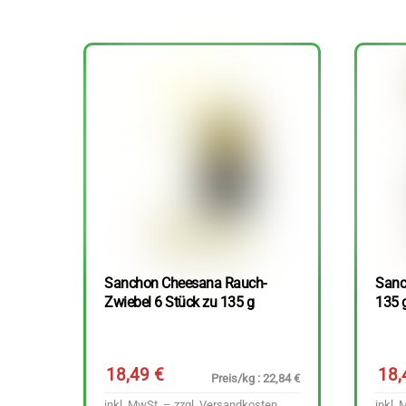
Sanchon Cheesana Rauch-
Sanc
Zwiebel 6 Stück zu 135 g
135 
18,49
€
18
Preis/kg : 22,84 €
inkl. MwSt. – zzgl.
Versandkosten
inkl. 