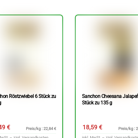
hon Röstzwiebel 6 Stück zu
Sanchon Cheesana Jalape
g
Stück zu 135 g
,49
€
18,59
€
Preis/kg : 22,84 €
Preis/kg : 
MwSt. – zzgl.
Versandkosten
inkl. MwSt. – zzgl.
Versandkost