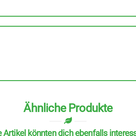
Österreich
fein
150
g
Menge
Ähnliche Produkte
 Artikel könnten dich ebenfalls interes