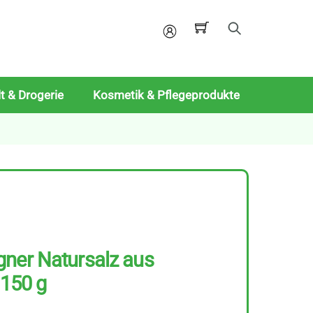
Mein
Konto
t & Drogerie
Kosmetik & Pflegeprodukte
gner Natursalz aus
 150 g