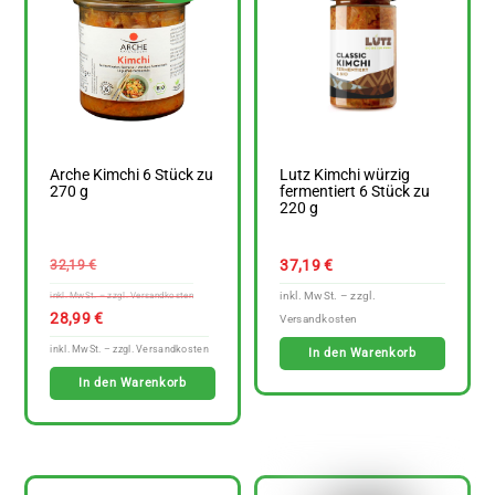
Arche Kimchi 6 Stück zu
Lutz Kimchi würzig
270 g
fermentiert 6 Stück zu
220 g
Ursprünglicher
37,19
€
32,19
€
Preis
war:
Aktueller
28,99
€
32,19 €
Preis
In den Warenkorb
ist:
In den Warenkorb
28,99 €.