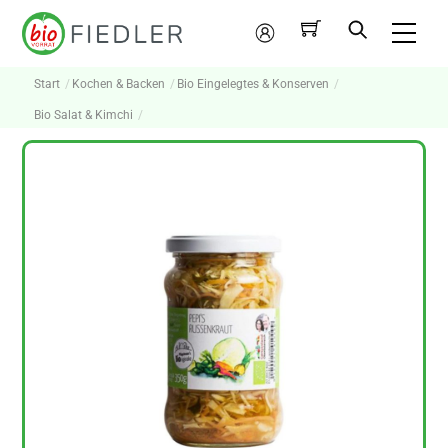
Skip
Me
to
Mein
content
Konto
Start
Kochen & Backen
Bio Eingelegtes & Konserven
Bio Salat & Kimchi