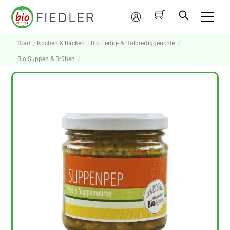
Skip
Me
to
Mein
content
Konto
Start
Kochen & Backen
Bio Fertig- & Halbfertiggerichte
Bio Suppen & Brühen