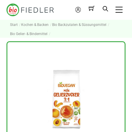
Skip
Me
to
Mein
content
Konto
Start
Kochen & Backen
Bio Backzutaten & Süssungsmittel
Bio Gelier- & Bindemittel