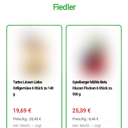
Fiedler
Tartex Linsen Liebe
Spielberger Mühle Beta
Grillgemüse 6 Stück zu 140
Glucan Flocken 6 Stück zu
g
500 g
19,69
€
25,39
€
Preis/kg : 23,43 €
Preis/kg : 8,46 €
inkl. MwSt. – zzgl.
inkl. MwSt. – zzgl.