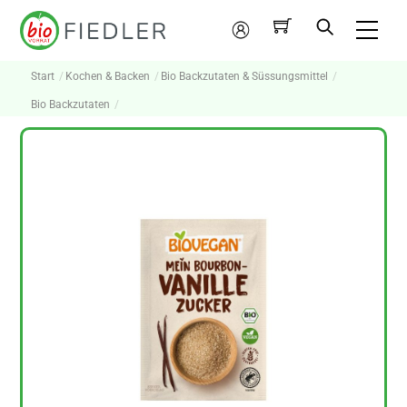
Skip
Me
to
Mein
content
Konto
Start
Kochen & Backen
Bio Backzutaten & Süssungsmittel
Bio Backzutaten