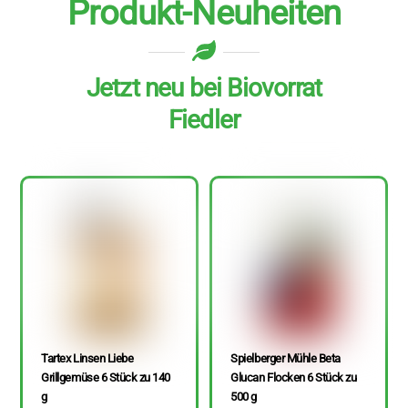
Produkt-Neuheiten
Jetzt neu bei Biovorrat
Fiedler
Tartex Linsen Liebe
Spielberger Mühle Beta
Grillgemüse 6 Stück zu 140
Glucan Flocken 6 Stück zu
g
500 g