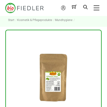
Skip
Me
to
Mein
content
Konto
Start
Kosmetik & Pflegeprodukte
Mundhygiene