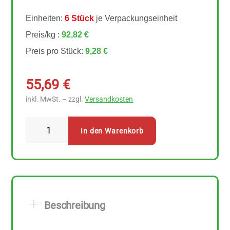
Einheiten:
6 Stück
je Verpackungseinheit
Preis/kg :
92,82 €
Preis pro Stück:
9,28 €
55,69
€
inkl. MwSt. – zzgl.
Versandkosten
Birkengold
In den Warenkorb
Zahnpulver
Minze
6
Stück
zu
Beschreibung
100
g