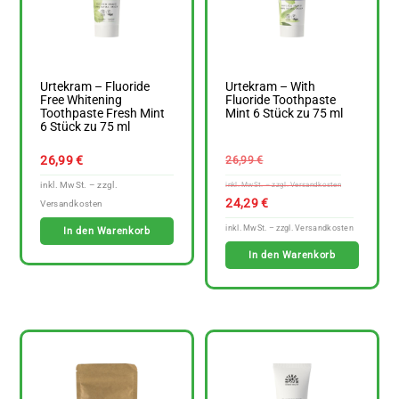
Urtekram – Fluoride
Urtekram – With
Free Whitening
Fluoride Toothpaste
Toothpaste Fresh Mint
Mint 6 Stück zu 75 ml
6 Stück zu 75 ml
Ursprüngl
26,99
€
26,99
€
Preis
war:
Aktuelle
24,29
€
26,99 €
Preis
In den Warenkorb
ist:
In den Warenkorb
24,29 €