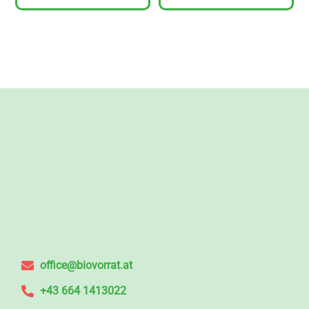
office@biovorrat.at
+43 664 1413022