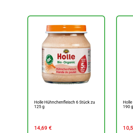
Holle Hühnchenfleisch 6 Stück zu
Holle
125 g
190 
14,69
€
10,