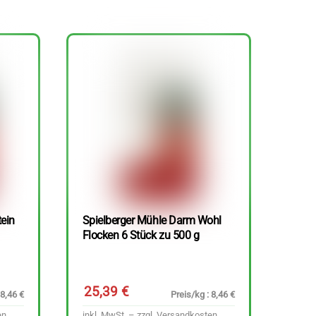
tein
Spielberger Mühle Darm Wohl
Flocken 6 Stück zu 500 g
25,39
€
 8,46 €
Preis/kg : 8,46 €
en
inkl. MwSt. – zzgl.
Versandkosten