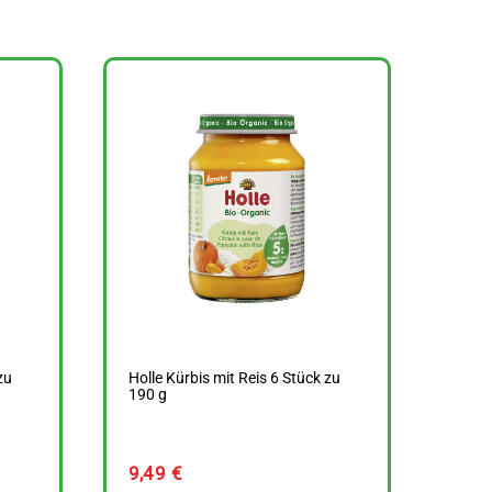
zu
Holle Kürbis mit Reis 6 Stück zu
190 g
9,49
€