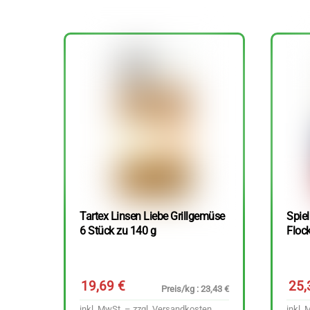
Tartex Linsen Liebe Grillgemüse
Spie
6 Stück zu 140 g
Floc
19,69
€
25
Preis/kg : 23,43 €
inkl. MwSt. – zzgl.
Versandkosten
inkl. 