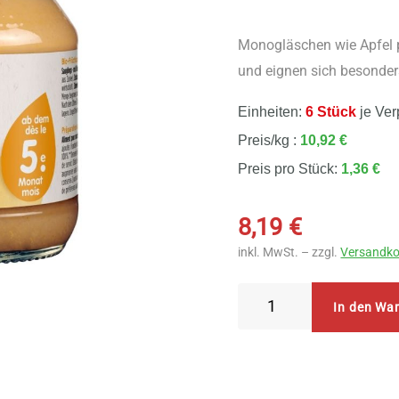
Monogläschen wie Apfel p
und eignen sich besonders
Einheiten:
6 Stück
je Ver
Preis/kg :
10,92 €
Preis pro Stück:
1,36 €
8,19
€
inkl. MwSt. – zzgl.
Versandko
Holle
In den Wa
Birne
pur
6
Stück