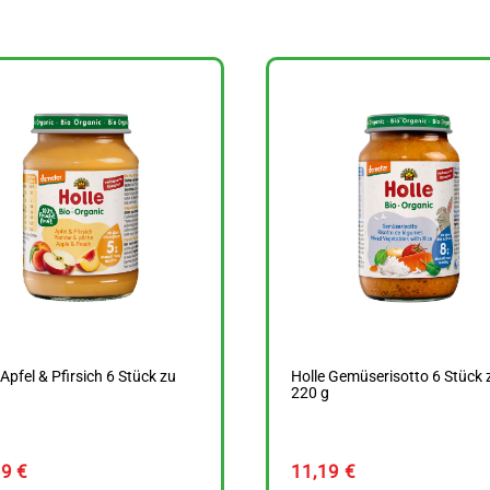
 Apfel & Pfirsich 6 Stück zu
Holle Gemüserisotto 6 Stück 
g
220 g
59
€
11,19
€