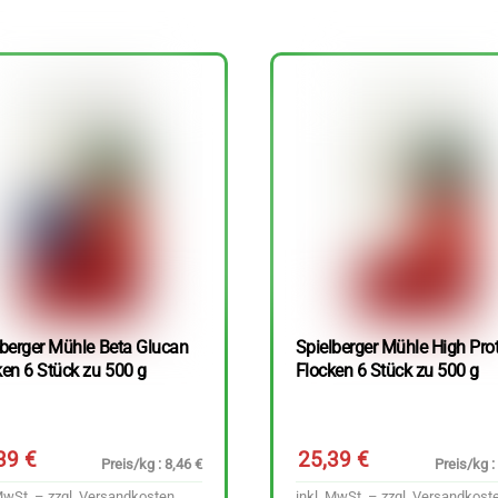
lberger Mühle Beta Glucan
Spielberger Mühle High Pro
ken 6 Stück zu 500 g
Flocken 6 Stück zu 500 g
,39
€
25,39
€
Preis/kg : 8,46 €
Preis/kg :
MwSt. – zzgl.
Versandkosten
inkl. MwSt. – zzgl.
Versandkost