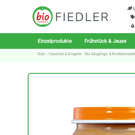
Skip
U
to
content
Einzelprodukte
Frühstück & Jause
Start
Haushalt & Drogerie
Bio Säuglings- & Kinderproduk