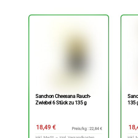
Sanchon Cheesana Rauch-
Sanc
Zwiebel 6 Stück zu 135 g
135 
18,49
€
18
Preis/kg : 22,84 €
inkl. MwSt. – zzgl.
Versandkosten
inkl. 