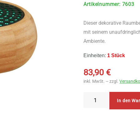
Artikelnummer
:
7603
Dieser dekorative Raumb
mit seinem unaufdringlic
Ambiente.
Einheiten:
1 Stück
83,90
€
inkl. MwSt. – zzgl.
Versandko
Bitto
In den Wa
Diffuser
Alpha
Bambus
Menge