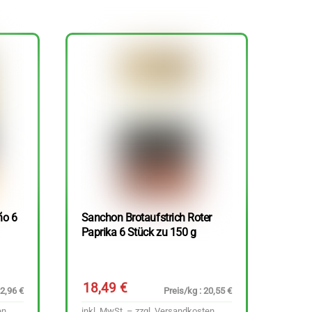
ño 6
Sanchon Brotaufstrich Roter
Paprika 6 Stück zu 150 g
18,49
€
22,96 €
Preis/kg : 20,55 €
en
inkl. MwSt. – zzgl.
Versandkosten