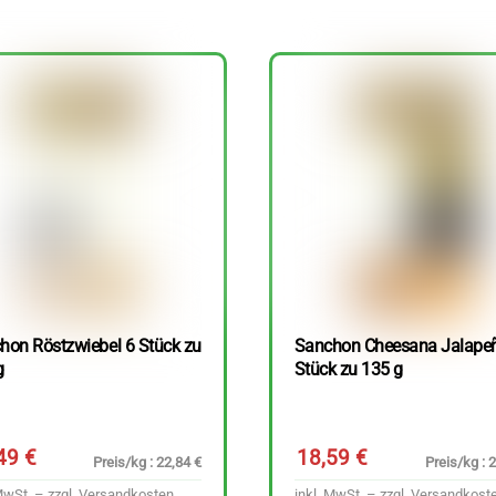
hon Röstzwiebel 6 Stück zu
Sanchon Cheesana Jalape
g
Stück zu 135 g
,49
€
18,59
€
Preis/kg : 22,84 €
Preis/kg : 
MwSt. – zzgl.
Versandkosten
inkl. MwSt. – zzgl.
Versandkost