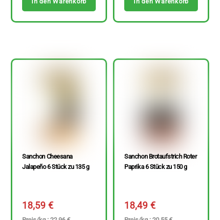
In den Warenkorb
In den Warenkorb
Sanchon Cheesana
Sanchon Brotaufstrich Roter
Jalapeño 6 Stück zu 135 g
Paprika 6 Stück zu 150 g
18,59
€
18,49
€
Preis/kg : 22,96 €
Preis/kg : 20,55 €