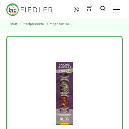
Skip
Me
to
Mein
content
Konto
Start
Einzelprodukte
Drogerieartikel