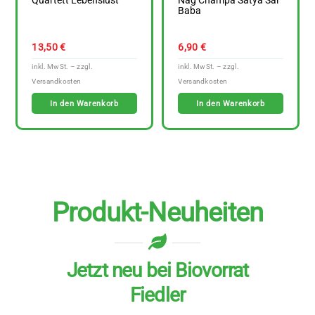
Quartett Lebenslust
Nag Champa Satya Sai
Baba
13,50
€
6,90
€
In den Warenkorb
In den Warenkorb
Produkt-Neuheiten
Jetzt neu bei Biovorrat
Fiedler