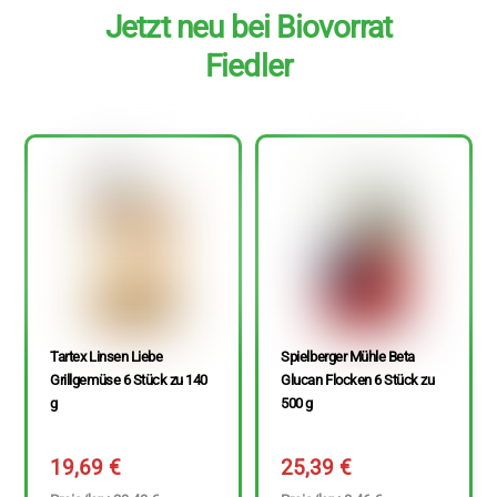
Jetzt neu bei Biovorrat
Fiedler
Tartex Linsen Liebe
Spielberger Mühle Beta
Grillgemüse 6 Stück zu 140
Glucan Flocken 6 Stück zu
g
500 g
19,69
€
25,39
€