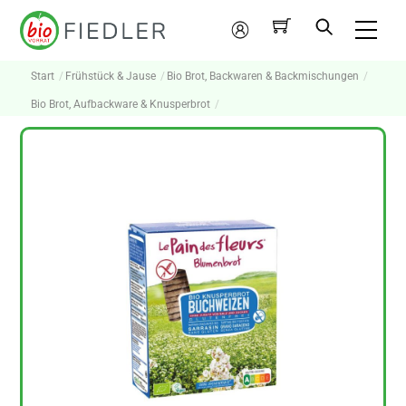
Skip
Me
to
Mein
content
Konto
Start
Frühstück & Jause
Bio Brot, Backwaren & Backmischungen
Bio Brot, Aufbackware & Knusperbrot