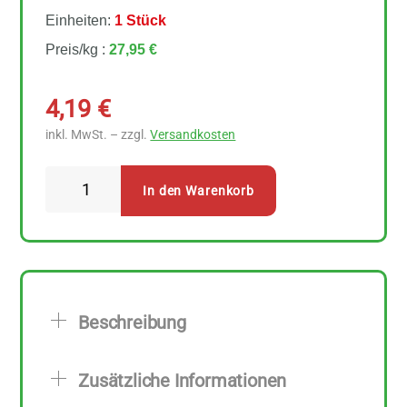
Einheiten:
1 Stück
Preis/kg :
27,95 €
4,19
€
inkl. MwSt. – zzgl.
Versandkosten
Blumenbrot
In den Warenkorb
Bio
Knusperbrot
Buchweizen
ohne
Salz
Beschreibung
150
g
Zusätzliche Informationen
Menge