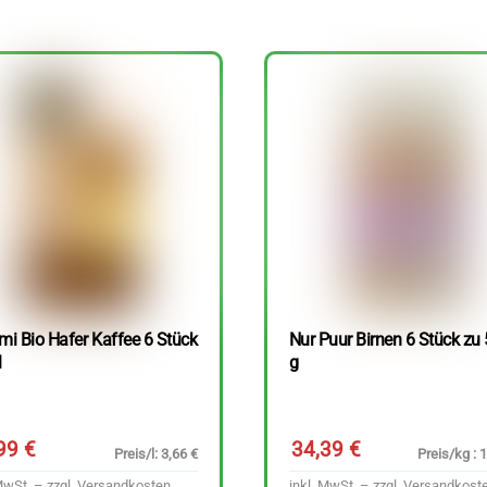
mi Bio Hafer Kaffee 6 Stück
Nur Puur Birnen 6 Stück zu
l
g
,99
€
34,39
€
Preis/l: 3,66 €
Preis/kg : 
MwSt. – zzgl.
Versandkosten
inkl. MwSt. – zzgl.
Versandkost