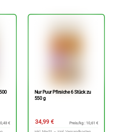
 500
Nur Puur Pfirsiche 6 Stück zu
550 g
34,99
€
10,43 €
Preis/kg : 10,61 €
en
inkl. MwSt. – zzgl.
Versandkosten