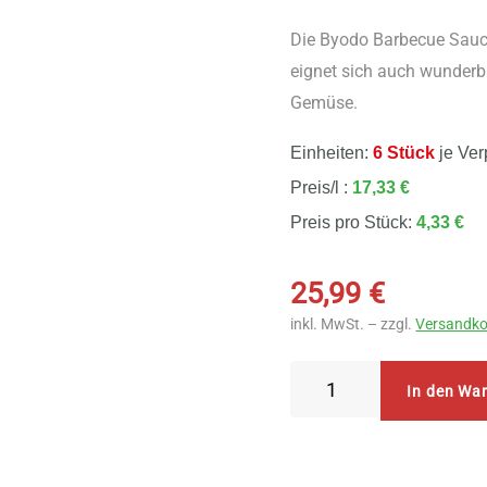
Die Byodo Barbecue Sauce 
eignet sich auch wunderb
Gemüse.
Einheiten:
6 Stück
je Ver
Preis/l :
17,33 €
Preis pro Stück:
4,33 €
25,99
€
inkl. MwSt. – zzgl.
Versandko
Byodo
In den Wa
Barbecue
Sauce
6