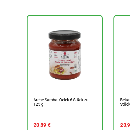
Arche Sambal Oelek 6 Stück zu
Belta
125 g
Stück
20,89
€
20,