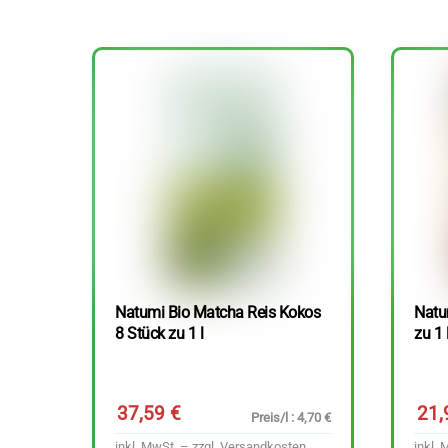
Natumi Bio Matcha Reis Kokos
Natu
8 Stück zu 1 l
zu 1 
37,59
€
21
Preis/l : 4,70 €
inkl. MwSt. – zzgl.
Versandkosten
inkl. 