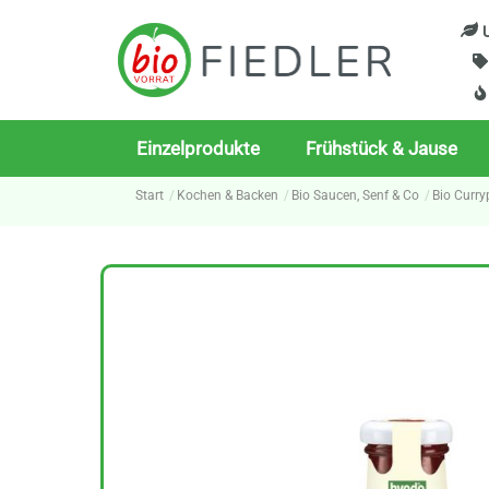
Skip
U
to
content
Einzelprodukte
Frühstück & Jause
Start
Kochen & Backen
Bio Saucen, Senf & Co
Bio Curry