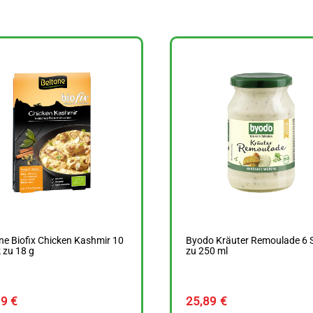
ne Biofix Chicken Kashmir 10
Byodo Kräuter Remoulade 6 
 zu 18 g
zu 250 ml
99
€
25,89
€