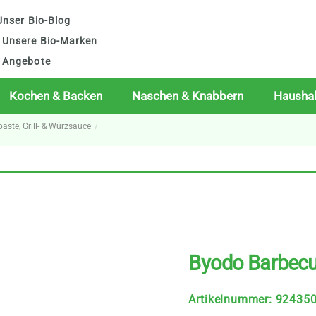
nser Bio-Blog
Unsere Bio-Marken
Angebote
Kochen & Backen
Naschen & Knabbern
Haushal
paste, Grill- & Würzsauce
Byodo Barbecu
Artikelnummer
:
92435