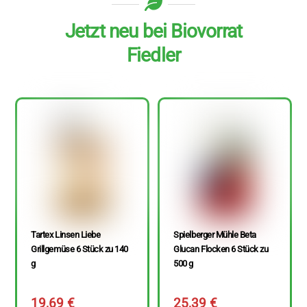
Jetzt neu bei Biovorrat
Fiedler
Tartex Linsen Liebe
Spielberger Mühle Beta
Grillgemüse 6 Stück zu 140
Glucan Flocken 6 Stück zu
g
500 g
19,69
€
25,39
€