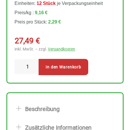
Einheiten:
12 Stück
je Verpackungseinheit
Preis/kg :
9,16 €
Preis pro Stück:
2,29 €
27,49
€
inkl. MwSt. – zzgl.
Versandkosten
Byodo
In den Warenkorb
Bunte
Buchstaben
Hartweizengriess
12
Stück
Beschreibung
zu
250
Zusätzliche Informationen