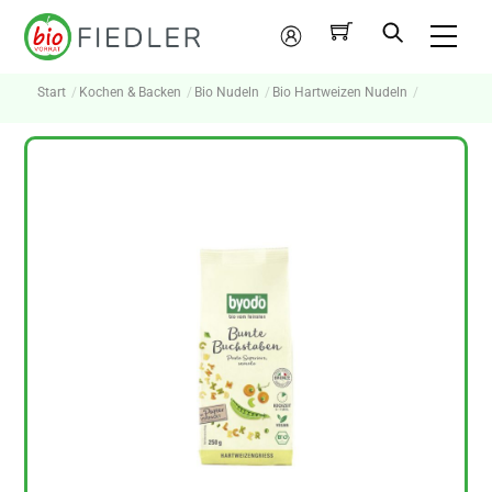
Skip
Me
to
Mein
content
Konto
Start
Kochen & Backen
Bio Nudeln
Bio Hartweizen Nudeln