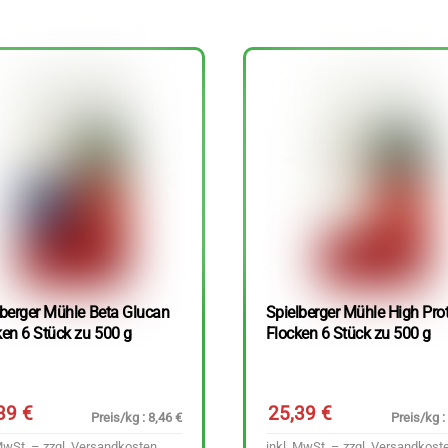
lberger Mühle Beta Glucan
Spielberger Mühle High Pro
ken 6 Stück zu 500 g
Flocken 6 Stück zu 500 g
,39
€
25,39
€
Preis/kg : 8,46 €
Preis/kg :
MwSt. – zzgl.
Versandkosten
inkl. MwSt. – zzgl.
Versandkost