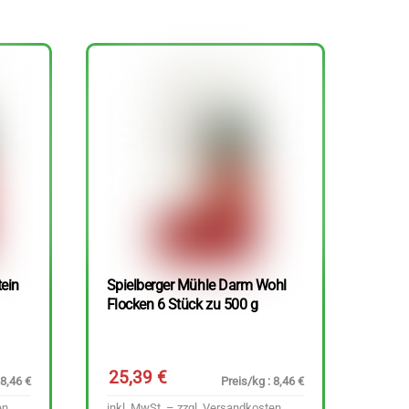
tein
Spielberger Mühle Darm Wohl
Flocken 6 Stück zu 500 g
25,39
€
 8,46 €
Preis/kg : 8,46 €
en
inkl. MwSt. – zzgl.
Versandkosten