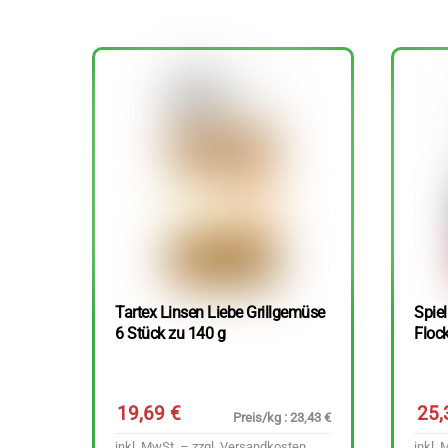
Tartex Linsen Liebe Grillgemüse
Spie
6 Stück zu 140 g
Floc
19,69
€
25
Preis/kg : 23,43 €
inkl. MwSt. – zzgl.
Versandkosten
inkl. 