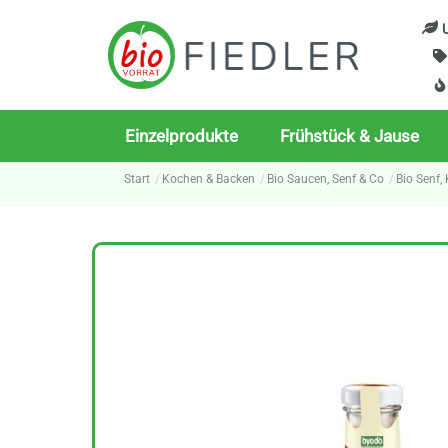
Skip
U
to
content
Einzelprodukte
Frühstück & Jause
Start
Kochen & Backen
Bio Saucen, Senf & Co
Bio Senf