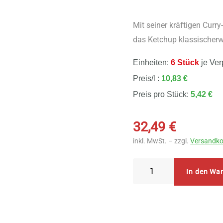
Mit seiner kräftigen Cur
das Ketchup klassischerwe
Einheiten:
6 Stück
je Ver
Preis/l :
10,83 €
Preis pro Stück:
5,42 €
32,49
€
inkl. MwSt. – zzgl.
Versandko
Byodo
In den Wa
Curry
Ketchup
6
Stück