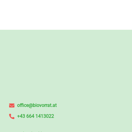
office@biovorrat.at
+43 664 1413022