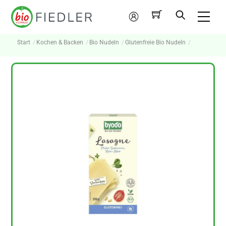
Skip
Me
to
Mein
content
Konto
Start
Kochen & Backen
Bio Nudeln
Glutenfreie Bio Nudeln