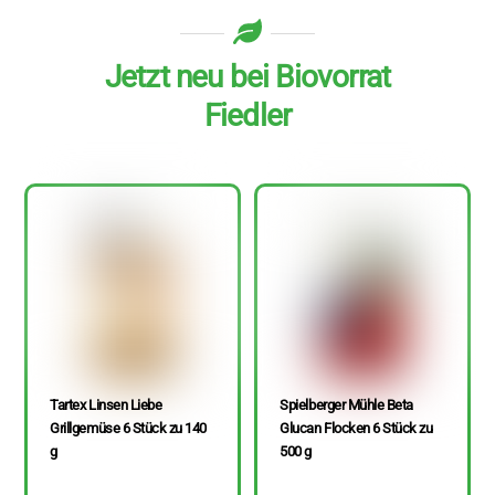
Jetzt neu bei Biovorrat
Fiedler
Tartex Linsen Liebe
Spielberger Mühle Beta
Grillgemüse 6 Stück zu 140
Glucan Flocken 6 Stück zu
g
500 g