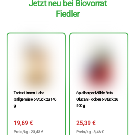
Jetzt neu bei Biovorrat
Fiedler
Tartex Linsen Liebe
Spielberger Mühle Beta
Grillgemüse 6 Stück zu 140
Glucan Flocken 6 Stück zu
g
500 g
19,69
€
25,39
€
Preis/kg : 23,43 €
Preis/kg : 8,46 €