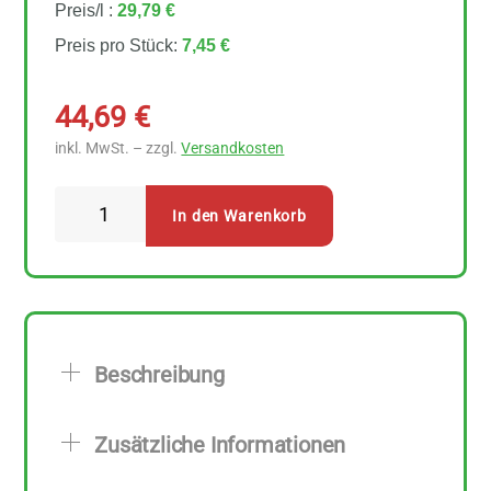
Preis/l :
29,79 €
Preis pro Stück:
7,45 €
44,69
€
inkl. MwSt. – zzgl.
Versandkosten
Byodo
In den Warenkorb
Leinöl
nativ
6
Stück
zu
Beschreibung
250
ml
Zusätzliche Informationen
Menge