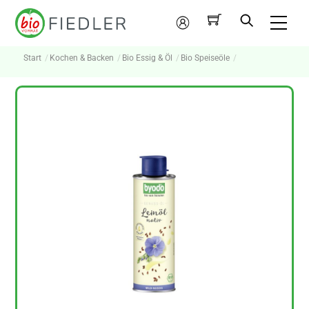
Skip
Me
to
Mein
content
Konto
Start
Kochen & Backen
Bio Essig & Öl
Bio Speiseöle