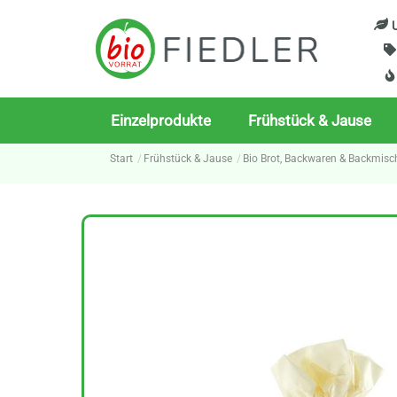
Skip
U
to
content
Einzelprodukte
Frühstück & Jause
Start
Frühstück & Jause
Bio Brot, Backwaren & Backmis