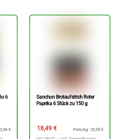
ño 6
Sanchon Brotaufstrich Roter
Paprika 6 Stück zu 150 g
18,49
€
22,96 €
Preis/kg : 20,55 €
en
inkl. MwSt. – zzgl.
Versandkosten