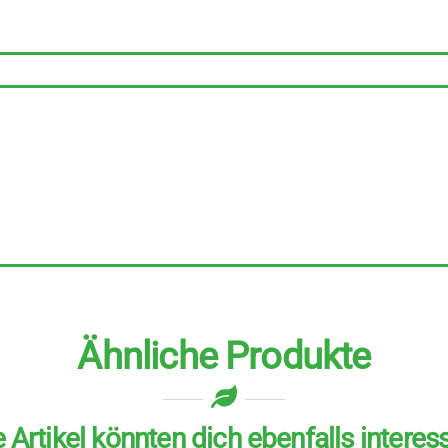
Amaranth
6
Stück
zu
100
g
Menge
Ähnliche Produkte
 Artikel könnten dich ebenfalls interes