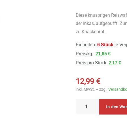
Diese knusprigen Reiswa
der Inkas, aufgepufft. Zu
zu Knäckebrot.
Einheiten:
6 Stück
je Ver
Preis/kg :
21,65 €
Preis pro Stück:
2,17 €
12,99
€
inkl. MwSt. – zzgl.
Versandko
Byodo
In den Wa
Reiswaffeln
mit