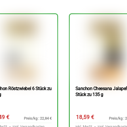
hon Röstzwiebel 6 Stück zu
Sanchon Cheesana Jalape
g
Stück zu 135 g
,49
€
18,59
€
Preis/kg : 22,84 €
Preis/kg : 
MwSt. – zzgl.
Versandkosten
inkl. MwSt. – zzgl.
Versandkost