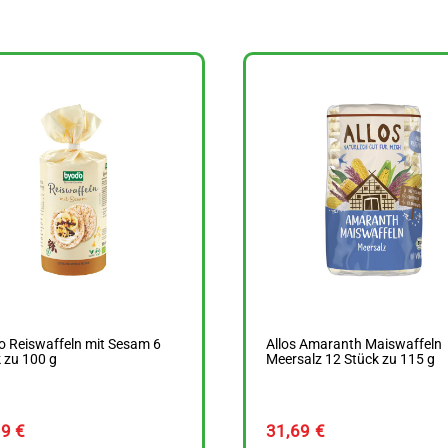
 Reiswaffeln mit Sesam 6
Allos Amaranth Maiswaffeln
 zu 100 g
Meersalz 12 Stück zu 115 g
99
€
31,69
€