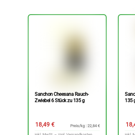
Sanchon Cheesana Rauch-
Sanc
Zwiebel 6 Stück zu 135 g
135 
18,49
€
18
Preis/kg : 22,84 €
inkl. MwSt. – zzgl.
Versandkosten
inkl. 