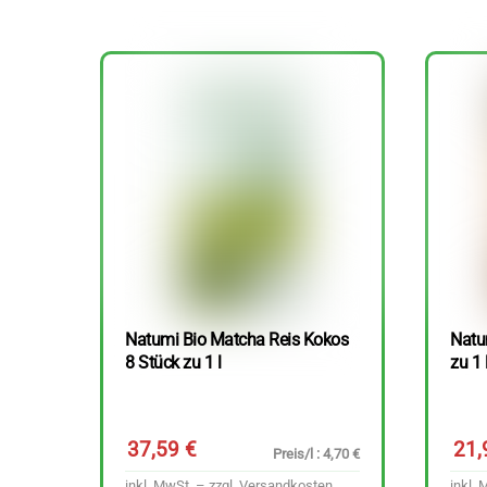
Natumi Bio Matcha Reis Kokos
Natu
8 Stück zu 1 l
zu 1 
37,59
€
21
Preis/l : 4,70 €
inkl. MwSt. – zzgl.
Versandkosten
inkl. 