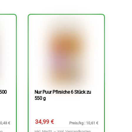
 500
Nur Puur Pfirsiche 6 Stück zu
550 g
34,99
€
10,43 €
Preis/kg : 10,61 €
en
inkl. MwSt. – zzgl.
Versandkosten