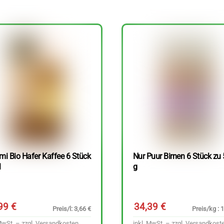
mi Bio Hafer Kaffee 6 Stück
Nur Puur Birnen 6 Stück zu
l
g
,99
€
34,39
€
Preis/l: 3,66 €
Preis/kg : 
MwSt. – zzgl.
Versandkosten
inkl. MwSt. – zzgl.
Versandkost