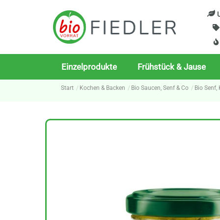
Skip
U
to
content
Einzelprodukte
Frühstück & Jause
Start
Kochen & Backen
Bio Saucen, Senf & Co
Bio Senf