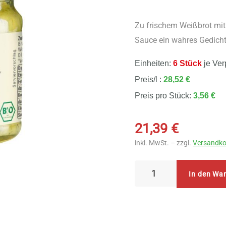
Zu frischem Weißbrot mit 
Sauce ein wahres Gedicht
Einheiten:
6 Stück
je Ver
Preis/l :
28,52 €
Preis pro Stück:
3,56 €
21,39
€
inkl. MwSt. – zzgl.
Versandko
Byodo
In den Wa
Senf-
Dill
Sauce
6