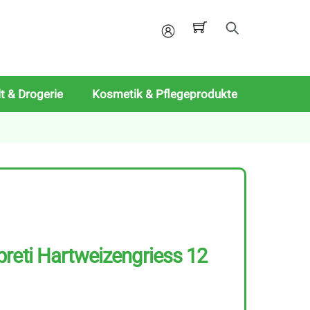
Mein
Konto
t & Drogerie
Kosmetik & Pflegeprodukte
reti Hartweizengriess 12