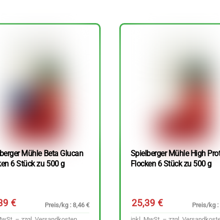
lberger Mühle Beta Glucan
Spielberger Mühle High Pro
ken 6 Stück zu 500 g
Flocken 6 Stück zu 500 g
,39
€
25,39
€
Preis/kg : 8,46 €
Preis/kg :
MwSt. – zzgl.
Versandkosten
inkl. MwSt. – zzgl.
Versandkost