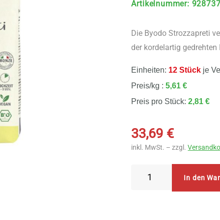
Artikelnummer
:
92873
Die Byodo Strozzapreti v
der kordelartig gedrehte
Einheiten:
12 Stück
je V
Preis/kg :
5,61 €
Preis pro Stück:
2,81 €
33,69
€
inkl. MwSt. – zzgl.
Versandko
Byodo
In den Wa
Strozzapreti
Hartweizengriess
12