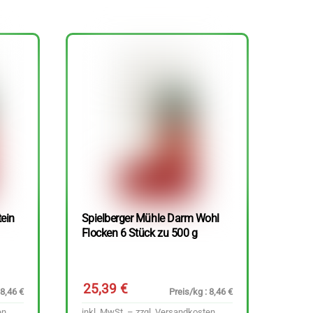
tein
Spielberger Mühle Darm Wohl
Flocken 6 Stück zu 500 g
25,39
€
 8,46 €
Preis/kg : 8,46 €
en
inkl. MwSt. – zzgl.
Versandkosten