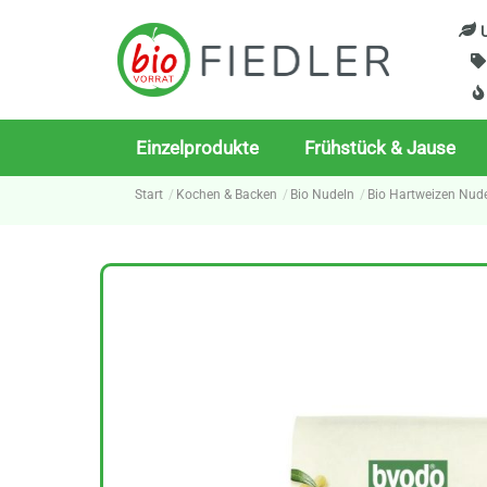
Skip
U
to
content
Einzelprodukte
Frühstück & Jause
Start
Kochen & Backen
Bio Nudeln
Bio Hartweizen Nud