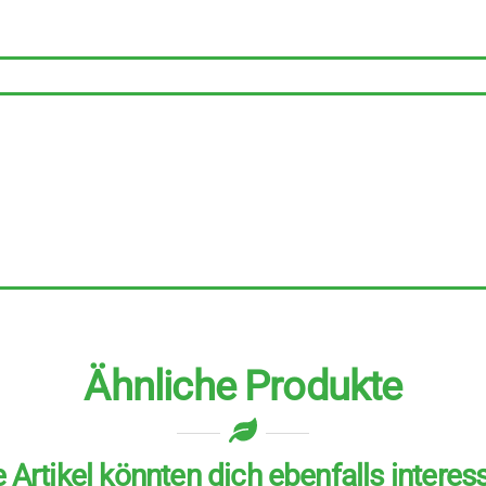
Stück
zu
500
g
Menge
Ähnliche Produkte
 Artikel könnten dich ebenfalls interes