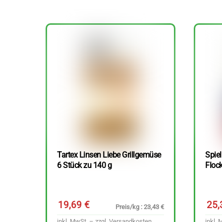
Tartex Linsen Liebe Grillgemüse
Spie
6 Stück zu 140 g
Floc
19,69
€
25
Preis/kg : 23,43 €
inkl. MwSt. – zzgl.
Versandkosten
inkl. 