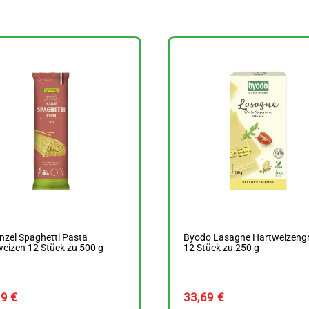
zel Spaghetti Pasta
Byodo Lasagne Hartweizengr
eizen 12 Stück zu 500 g
12 Stück zu 250 g
39
€
33,69
€