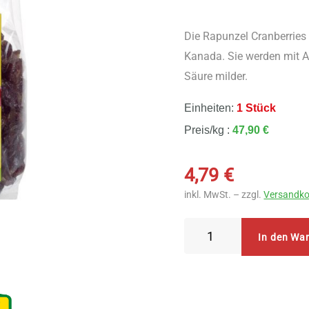
Die Rapunzel Cranberries
Kanada. Sie werden mit Apf
Säure milder.
Einheiten:
1 Stück
Preis/kg :
47,90 €
4,79
€
inkl. MwSt. – zzgl.
Versandko
Rapunzel
In den Wa
Cranberries
ganze
Beeren
100