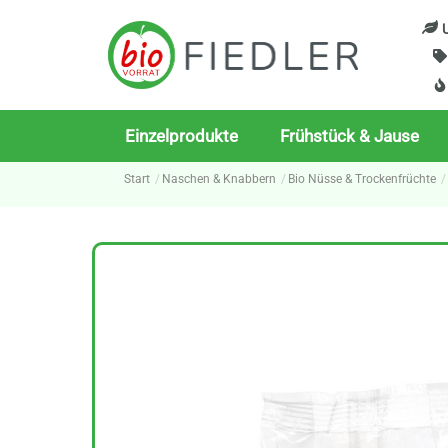
Skip
U
to
content
Einzelprodukte
Frühstück & Jause
Start
Naschen & Knabbern
Bio Nüsse & Trockenfrüchte