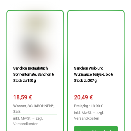
Sanchon Brotaufstrich
Sanchon Wok- und
Sonnentomate, Sanchon 6
Würzsauce Teriyaki, bio 6
Stück zu 150 g
Stück zu 207 g
18,59
€
20,49
€
Wasser, SOJABOHNEN*,
Preis/kg : 13.90 €
Salz
inkl. MwSt. – zzgl.
inkl. MwSt. – zzgl.
Versandkosten
Versandkosten