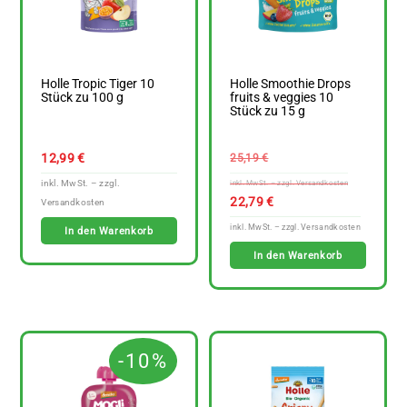
Holle Tropic Tiger 10
Holle Smoothie Drops
Stück zu 100 g
fruits & veggies 10
Stück zu 15 g
Ursprüngl
12,99
€
25,19
€
Preis
war:
Aktuelle
22,79
€
25,19 €
Preis
In den Warenkorb
ist:
In den Warenkorb
22,79 €
-10%