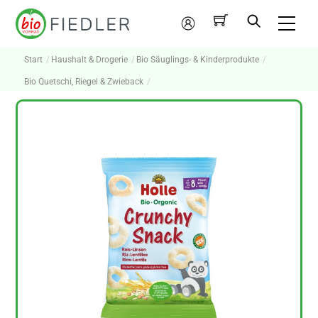
Skip
Me
to
Mein
content
Konto
Start
Haushalt & Drogerie
Bio Säuglings- & Kinderprodukte
Bio Quetschi, Riegel & Zwieback