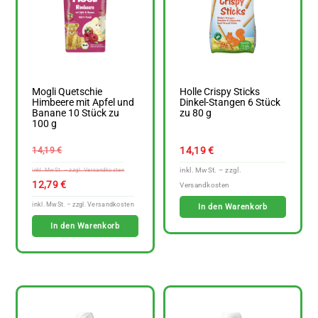
Mogli Quetschie
Holle Crispy Sticks
Himbeere mit Apfel und
Dinkel-Stangen 6 Stück
Banane 10 Stück zu
zu 80 g
100 g
Ursprünglicher
14,19
€
14,19
€
Preis
war:
Aktueller
12,79
€
14,19 €
Preis
In den Warenkorb
ist:
In den Warenkorb
12,79 €.