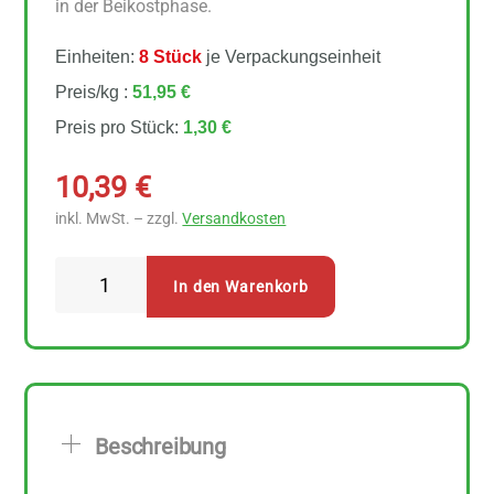
in der Beikostphase.
Einheiten:
8 Stück
je Verpackungseinheit
Preis/kg :
51,95 €
Preis pro Stück:
1,30 €
10,39
€
inkl. MwSt. – zzgl.
Versandkosten
Holle
In den Warenkorb
Crunchy
Snack
Reis-
Linsen
8
Beschreibung
Stück