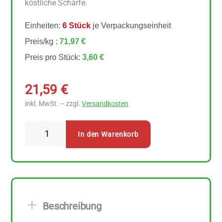
köstliche Schärfe.
Einheiten:
6 Stück
je Verpackungseinheit
Preis/kg :
71,97 €
Preis pro Stück:
3,60 €
21,59
€
inkl. MwSt. – zzgl.
Versandkosten
Lebensbaum
In den Warenkorb
Curry
indisch
6
Stück
zu
Beschreibung
50