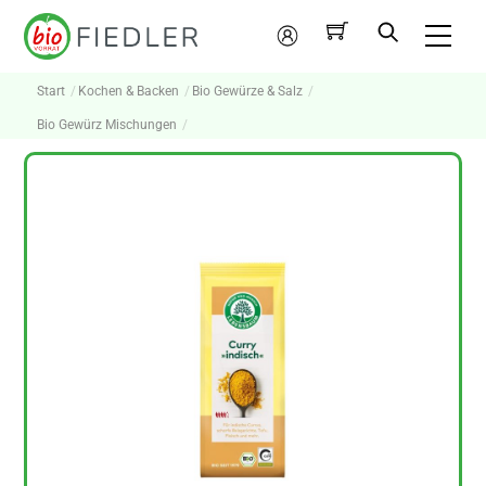
Skip
Me
to
Mein
content
Konto
Start
Kochen & Backen
Bio Gewürze & Salz
Bio Gewürz Mischungen