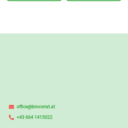
office@biovorrat.at
+43 664 1413022