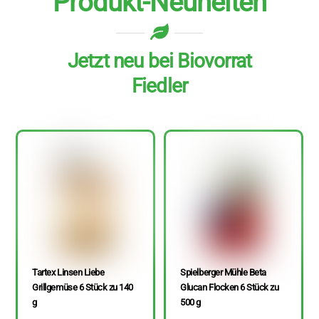
Produkt-Neuheiten
Jetzt neu bei Biovorrat
Fiedler
Tartex Linsen Liebe
Spielberger Mühle Beta
Grillgemüse 6 Stück zu 140
Glucan Flocken 6 Stück zu
g
500 g